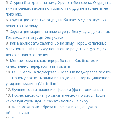
5.
Огурцы без хрена на зиму. Хрустят без хрена. Огурцы на
зиму в банках закрываю только так: другие варианты не
признаю.
6.
Хрустящие соленые огурцы в банках: 5 супер вкусных
рецептов на зиму
7.
Хрустящие маринованные огурцы без уксуса делаю так.
Как засолить огурцы без уксуса
8.
Как мариновать халапеньо на зиму. Перец халапеньо,
маринованный на зиму: пошаговые рецепты с фото для
легкого приготовления
9.
Мягкие томаты, как переработать. Как быстро и
качественно переработать томаты.
10.
ЕСЛИ малина подмерзла ». Малина подмерзает весной
11.
Почему сохнет малина и что делать. Вертициллезное
увядание малины (Verticillium)
12.
Лучшие сорта вьющейся фасоли (фото, описание)
13.
После, каких культур сажать чеснок по зиму. После,
какой культуры лучше сажать чеснок на зиму
14.
Алоэ можно ли обрезать. Зачем и когда нужно
обрезать алоэ