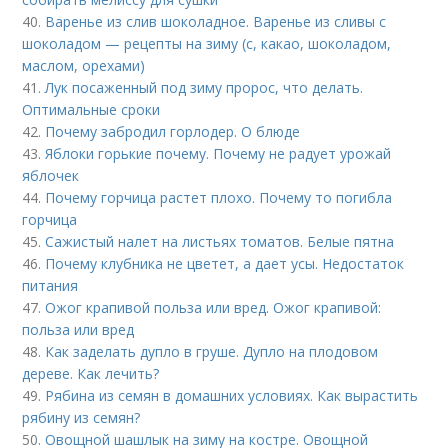
40.
Варенье из слив шоколадное. Варенье из сливы с
шоколадом — рецепты на зиму (с, какао, шоколадом,
маслом, орехами)
41.
Лук посаженный под зиму пророс, что делать.
Оптимальные сроки
42.
Почему забродил горлодер. О блюде
43.
Яблоки горькие почему. Почему не радует урожай
яблочек
44.
Почему горчица растет плохо. Почему то погибла
горчица
45.
Сажистый налет на листьях томатов. Белые пятна
46.
Почему клубника не цветет, а дает усы. Недостаток
питания
47.
Ожог крапивой польза или вред. Ожог крапивой:
польза или вред
48.
Как заделать дупло в груше. Дупло на плодовом
дереве. Как лечить?
49.
Рябина из семян в домашних условиях. Как вырастить
рябину из семян?
50.
Овощной шашлык на зиму на костре. Овощной