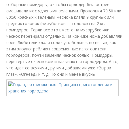
отборные помидоры, а чтобы горлодер был острее
смешивали их с ядреными зелеными. Пропорция 70:50 или
60:50 красных к зеленым. Чеснока клали 9 крупных или
средних головок (не зубочков — головок) на 2 кг.
помидоров. Терли все это вместе на мясорубке или
чеснок перетирали отдельно. На кончике ножа добавляли
соль. Любители клали соли чуть больше, но не так, как
этим злоупотребляют современные изготовители
горлодеров, почти заменяя чеснок солью. Помидоры,
перетертые с чесноком и называются горлодером. А то,
что идет со всякими другими добавками уже «Вырви
глаз», «Огнеед» и т. д. Но они и менее вкусны.