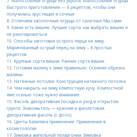
7.
Малосольные огурцы без укропа. Малосольные огурцы
быстрого приготовления — 6 рецептов, чтобы они
получились хрустящие и сочные
8.
Отличаем засолочные огурцы от салатных Мы сами.
9.
Какие есть вишню. Лучшие сорта: как выбрать вишню и
не разочароваться
10.
Способы заготовки острого перца на зиму.
Маринованный острый перец на зиму – 8 простых
рецептов
11.
Крупные сорта вишни. Ранние сорта вишни
12.
Готовим малину к зиме правильно. Осенняя обрезка
малины
13.
Натяжные потолки. Конструкция натяжного потолка
14.
Чем накрыть на зиму компостную кучу. Компостной
яме осенью тоже нужно внимание
15.
Фасоль декоративная посадка и уход в открытом
грунте. Знакомьтесь — красная и фиолетовая
декоративная фасоль (с фото)
16.
Цветы базилика применение. Применение в
косметологии
17.
Зимовка ампельной пеларгонии. Зимовка