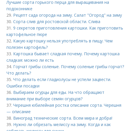
Лучшие сорта горького перца для выращивания на
подоконнике
29.
Рецепт сада огорода на зиму. Салат "Огород" на зиму
30.
Сорта слив для ростовской области. Слива
31.
9 секретов приготовления картошки. Как приготовить
картофельное пюре
32.
Какую картошку нельзя употреблять в пищу. Чем
полезен картофель?
33.
Картошка бывает сладкая почему. Почему картошка
сладкая: можно ли есть
34.
Горчат грибы соленые. Почему соленые грибы горчат?
Что делать?
35.
Что делать если гладиолусы не успели зацвести.
Ошибки посадки
36.
Выбираем огурцы для еды. На что обращают
внимание при выборе семян огурцов?
37.
Черешня юбилейная ростка описание сорта. Черешня
— описание
38.
Виноград технические сорта. Всем мира и добра!
39.
Нужно ли обрезать мелиссу на зиму. Когда и как
собирать мелиссу для сушки