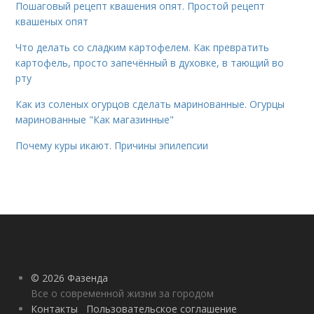
Пошаговый рецепт квашения опят. Простой рецепт
квашеных опят
Что делать со сладким картофелем. Как превратить
картофель, просто запечённый в духовке, в тающий во
рту
Как из соленых огурцов сделать маринованные. Огурцы
маринованные "Как магазинные"
Почему куры икают. Причины эпилепсии
© 2026 Фазенда
Все о современной жизни за городом
Контакты
Пользовательское соглашение