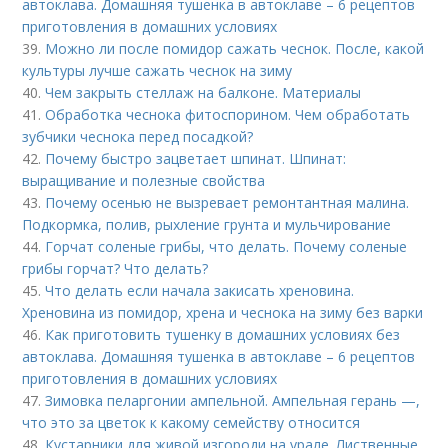
автоклава. Домашняя тушенка в автоклаве – 6 рецептов
приготовления в домашних условиях
39.
Можно ли после помидор сажать чеснок. После, какой
культуры лучше сажать чеснок на зиму
40.
Чем закрыть стеллаж на балконе. Материалы
41.
Обработка чеснока фитоспорином. Чем обработать
зубчики чеснока перед посадкой?
42.
Почему быстро зацветает шпинат. Шпинат:
выращивание и полезные свойства
43.
Почему осенью не вызревает ремонтантная малина.
Подкормка, полив, рыхление грунта и мульчирование
44.
Горчат соленые грибы, что делать. Почему соленые
грибы горчат? Что делать?
45.
Что делать если начала закисать хреновина.
Хреновина из помидор, хрена и чеснока на зиму без варки
46.
Как приготовить тушенку в домашних условиях без
автоклава. Домашняя тушенка в автоклаве – 6 рецептов
приготовления в домашних условиях
47.
Зимовка пеларгонии ампельной. Ампельная герань —,
что это за цветок к какому семейству относится
48.
Кустарники для живой изгороди на урале. Лиственные