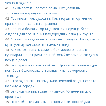
черноплодка???
41.
Как вырастить лопух в домашних условиях.
Технология выращивания лопуха
42.
Гортензия, как сухоцвет. Как засушить гортензию
правильно — советы и правила
43.
Горчица белая и горчица желтая. Горчица белая –
сидерат для повышения плодородия и санации грунта
44.
Можно ли садить чеснок после помидор. После, какой
культуры лучше сажать чеснок на зиму
45.
Как использовать семена болгарского перца в
кулинарии. Совет рачительной хозяйки: семена сладкого
перца в дело!
46.
Белокрылка зимой погибает. При какой температуре
погибает белокрылка в теплице, как проморозить
теплицу?
47.
Огород рецепт на зиму. Классический рецепт салата
на зиму «Огород»
48.
Белокрылка вымерзает ли зимой. Жизненный цикл
вредителя
49.
Что любят клематисы. Несколько хитростей для