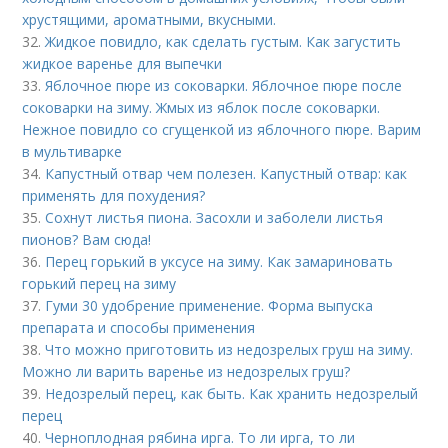
хрустящими, ароматными, вкусными.
32.
Жидкое повидло, как сделать густым. Как загустить
жидкое варенье для выпечки
33.
Яблочное пюре из соковарки. Яблочное пюре после
соковарки на зиму. Жмых из яблок после соковарки.
Нежное повидло со сгущенкой из яблочного пюре. Варим
в мультиварке
34.
Капустный отвар чем полезен. Капустный отвар: как
применять для похудения?
35.
Сохнут листья пиона. Засохли и заболели листья
пионов? Вам сюда!
36.
Перец горький в уксусе на зиму. Как замариновать
горький перец на зиму
37.
Гуми 30 удобрение применение. Форма выпуска
препарата и способы применения
38.
Что можно приготовить из недозрелых груш на зиму.
Можно ли варить варенье из недозрелых груш?
39.
Недозрелый перец, как быть. Как хранить недозрелый
перец
40.
Черноплодная рябина ирга. То ли ирга, то ли