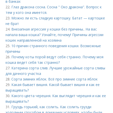
в банках
22.
Глаз дракона сосна. Сосна " Око дракона". Вопрос к
тем у кого она имеется.
23.
Можно ли есть сладкую картошку. Батат — картошке
не брат
24.
Внезапная агрессия у кошки без причины.. На вас
напала ваша кошка? Узнайте, почему! Причины агрессии
кошек направленной на хозяина
25.
10 причин странного поведения кошки. Возможные
причины
26.
Почему коты порой ведут себя странно. Почему моя
кошка ведет себя так странно?
27.
Катерина сорта слив. Лучшие урожайные сорта сливы
для дачного участка
28.
Сорта зимних яблок. Всё про зимние сорта яблок
29.
Какая бывает вишня. Какой бывает вишня и как ее
выращивать?
30.
Какого цвета черешня. Как выглядит черешня и как ее
выращивать?
31.
Груздь горький, как солить. Как солить грузди
холодным способом в домашних условиях, чтобы были