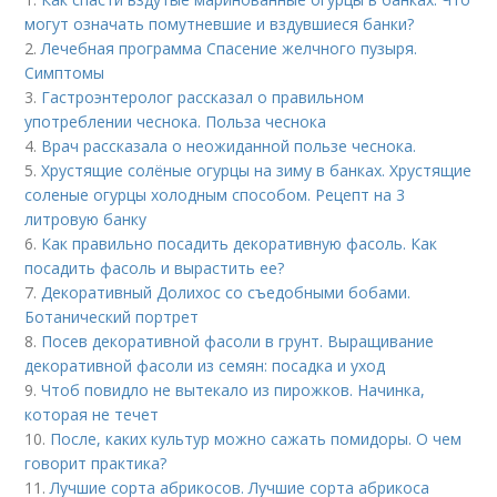
могут означать помутневшие и вздувшиеся банки?
2.
Лечебная программа Спасение желчного пузыря.
Симптомы
3.
Гастроэнтеролог рассказал о правильном
употреблении чеснока. Польза чеснока
4.
Врач рассказала о неожиданной пользе чеснока.
5.
Хрустящие солёные огурцы на зиму в банках. Хрустящие
соленые огурцы холодным способом. Рецепт на 3
литровую банку
6.
Как правильно посадить декоративную фасоль. Как
посадить фасоль и вырастить ее?
7.
Декоративный Долихос со съедобными бобами.
Ботанический портрет
8.
Посев декоративной фасоли в грунт. Выращивание
декоративной фасоли из семян: посадка и уход
9.
Чтоб повидло не вытекало из пирожков. Начинка,
которая не течет
10.
После, каких культур можно сажать помидоры. О чем
говорит практика?
11.
Лучшие сорта абрикосов. Лучшие сорта абрикоса