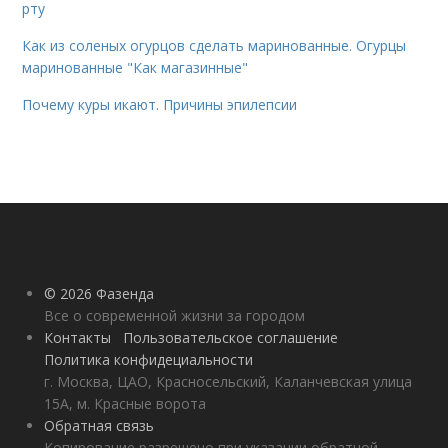
рту
Как из соленых огурцов сделать маринованные. Огурцы
маринованные "Как магазинные"
Почему куры икают. Причины эпилепсии
© 2026 Фазенда
Все о современной жизни за городом
Контакты
Пользовательское соглашение
Политика конфидециальности
г. Москва, ЦАО, Красносельский, Каланчевская улица
15А, м. Красные ворота
Обратная связь
Копирование разрешено при указании обратной