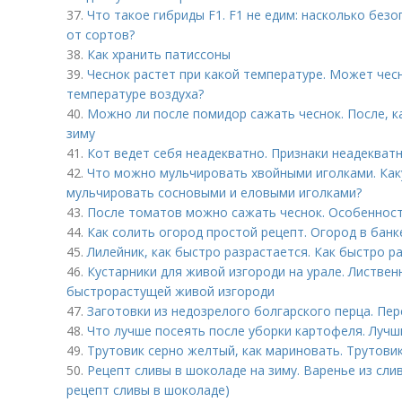
37.
Что такое гибриды F1. F1 не едим: насколько без
от сортов?
38.
Как хранить патиссоны
39.
Чеснок растет при какой температуре. Может чес
температуре воздуха?
40.
Можно ли после помидор сажать чеснок. После, к
зиму
41.
Кот ведет себя неадекватно. Признаки неадекват
42.
Что можно мульчировать хвойными иголками. Как
мульчировать сосновыми и еловыми иголками?
43.
После томатов можно сажать чеснок. Особенност
44.
Как солить огород простой рецепт. Огород в банк
45.
Лилейник, как быстро разрастается. Как быстро 
46.
Кустарники для живой изгороди на урале. Листвен
быстрорастущей живой изгороди
47.
Заготовки из недозрелого болгарского перца. Пер
48.
Что лучше посеять после уборки картофеля. Лучш
49.
Трутовик серно желтый, как мариновать. Трутов
50.
Рецепт сливы в шоколаде на зиму. Варенье из слив
рецепт сливы в шоколаде)