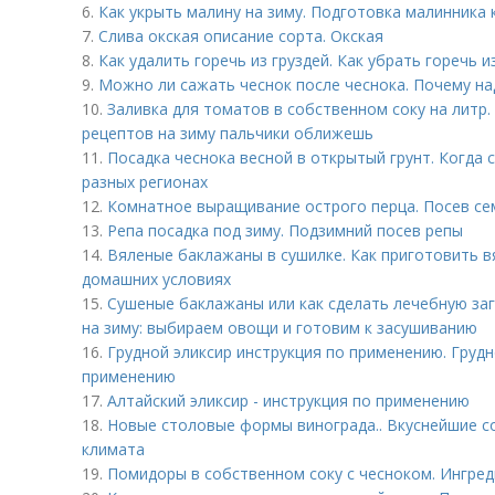
6.
Как укрыть малину на зиму. Подготовка малинника 
7.
Слива окская описание сорта. Окская
8.
Как удалить горечь из груздей. Как убрать горечь 
9.
Можно ли сажать чеснок после чеснока. Почему на
10.
Заливка для томатов в собственном соку на литр
рецептов на зиму пальчики оближешь
11.
Посадка чеснока весной в открытый грунт. Когда с
разных регионах
12.
Комнатное выращивание острого перца. Посев сем
13.
Репа посадка под зиму. Подзимний посев репы
14.
Вяленые баклажаны в сушилке. Как приготовить в
домашних условиях
15.
Сушеные баклажаны или как сделать лечебную за
на зиму: выбираем овощи и готовим к засушиванию
16.
Грудной эликсир инструкция по применению. Грудн
применению
17.
Алтайский эликсир - инструкция по применению
18.
Новые столовые формы винограда.. Вкуснейшие со
климата
19.
Помидоры в собственном соку с чесноком. Ингре