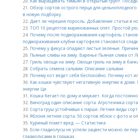
20.
Как выращивать тимьян в открытый грунт. Посадк
21.
Обзор сортов острого перца для цельноплодного
в новую подборку
22.
Дает ли черешня поросль. Добавление статьи в н
23.
ТОП 10 рецептов маринованных опят. Простой рец
24.
Почему после подмораживания картофель станови
подмораживания клубни картофеля становятся слад
25.
Почему у фикуса опадают листья зеленые. Причи
26.
Пьяные сливы на зиму. Варенье Пьяная слива от
27.
Гриль овощи на зиму. Овощи гриль на зиму в банк
28.
Собрать семена сальвии. Описание сальвии
29.
Почему кот ведет себя беспокойно. Почему кот ил
30.
Как кошки чувствуют негативную энергию в доме.
энергии Ци
31.
Кошка бегает по дому и мяукает. Когда постоянн
32.
Виноград один описание сорта. Агротехника сорта
33.
Сорта груш устойчивых к парше. Летние виды сор
34.
Яблоня летняя сорта. 50 сортов яблок с фото и о
35.
Куриный помет вред. — Статистика
36.
Если гладиолусы не успели зацвести можно ли пер
гладиолусами в горшках