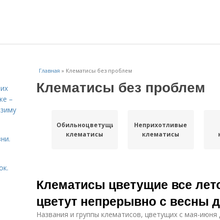
Главная
»
Клематисы без проблем
Клематисы без проблем
них
ке –
 зиму
Обильноцветущие
Неприхотливые
клематисы
клематисы
ни.
ок.
Клематисы цветущие все лет
цветут непрерывно с весны д
Названия и группы клематисов, цветущих с мая-июня