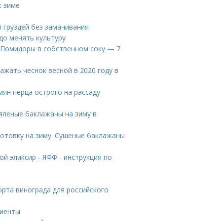
к зиме
из груздей без замачивания
до менять культуру
. Помидоры в собственном соку — 7
ажать чеснок весной в 2020 году в
ян перца острого на рассаду
яленые баклажаны на зиму в
готовку на зиму. Сушеные баклажаны
ой эликсир - ЯФФ - инструкция по
рта винограда для российского
диенты