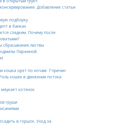
а в открытый грунт
 консервирования. Добавление статьи
овую подборку
епт в банках
тся сладким. Почему после
коватыми?
ны сбрасывания листвы
 Людмилы Паржиной.
ах
и кошка орет по ночам: 7 причин
 Роль кошек в движении потока
о мяукает котенок
тов груши
писаниями
есадить в горшок. Уход за