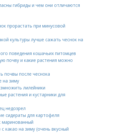
опасны гибриды и чем они отличаются
нок прорастать при минусовой
акой культуры лучше сажать чеснок на
ного поведения кошачьих питомцев
ую почву и какие растения можно
ь почвы после чеснока
е на зиму
размножить лилейники
ные растения и кустарники для
ец недозрел
ие сидераты для картофеля
ик маринованный
 с какао на зиму (очень вкусный