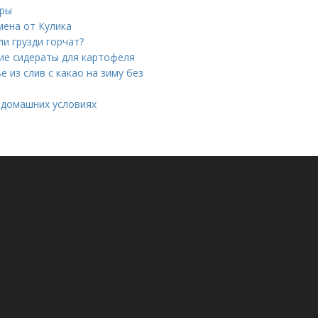
оры
мена от Кулика
ли грузди горчат?
ие сидераты для картофеля
е из слив с какао на зиму без
в домашних условиях