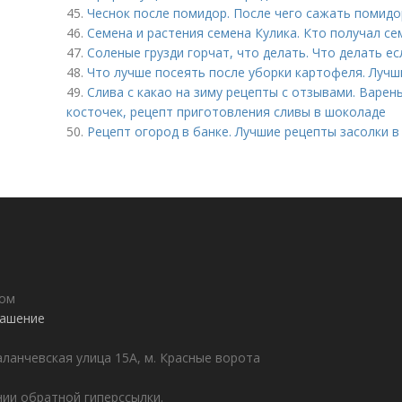
45.
Чеснок после помидор. После чего сажать помид
46.
Семена и растения семена Кулика. Кто получал се
47.
Соленые грузди горчат, что делать. Что делать ес
48.
Что лучше посеять после уборки картофеля. Лучш
49.
Слива с какао на зиму рецепты с отзывами. Варень
косточек, рецепт приготовления сливы в шоколаде
50.
Рецепт огород в банке. Лучшие рецепты засолки 
дом
лашение
аланчевская улица 15А, м. Красные ворота
ии обратной гиперссылки.