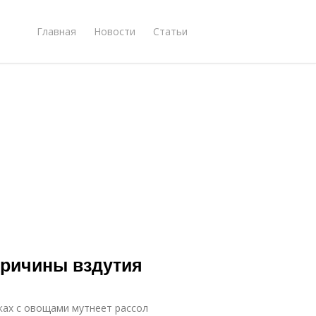
Главная
Новости
Статьи
Причины вздутия
ках с овощами мутнеет рассол