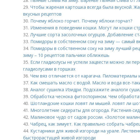
28.
Пьяные сливы на зиму. Варенье Пьяная слива от
29.
Чтобы жареная картошка всегда была вкусной. Ж
вкусных рецептов
30.
Почему яблоко горчит. Почему яблоки горчат?
31.
Изменения в поведении кошки. Могут ли кошки ст
32.
Лучшие сорта засолочных огурцов. Добавление ст
33.
Помидоры в собственном соку на зиму — самый вк
34.
Помидоры в собственном соку на зиму лучший рец
зиму – 10 рецептов пальчики оближешь
35.
Если гладиолусы не успели зацвести можно ли пер
гладиолусами в горшках
36.
Чем вяз отличается от карагача. Пиломатериалы и
37.
Как смешать масло с водой. Масло и вода все-та
38.
Аналог сушилка Изидри. Подскажите аналоги суши
39.
Обработка чеснока фитоспорином. Чем обработат
40.
Шотландские кошки ловят ли мышей. ловят ли шо
41.
Многолетние сидераты для огорода. Растения-си
42.
Малиновое чудо от садов россии. «Золотое малинов
43.
Чабрец, как зимует. Как правильно собрать чабрец
44.
Кустарники для живой изгороди на урале. Листвен
быстрорастущей живой изгороди