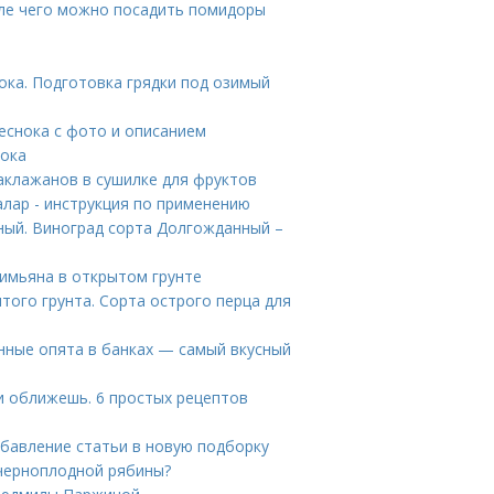
ле чего можно посадить помидоры
ока. Подготовка грядки под озимый
чеснока с фото и описанием
нока
аклажанов в сушилке для фруктов
лар - инструкция по применению
ный. Виноград сорта Долгожданный –
имьяна в открытом грунте
того грунта. Сорта острого перца для
ные опята в банках — самый вкусный
и оближешь. 6 простых рецептов
Добавление статьи в новую подборку
 черноплодной рябины?