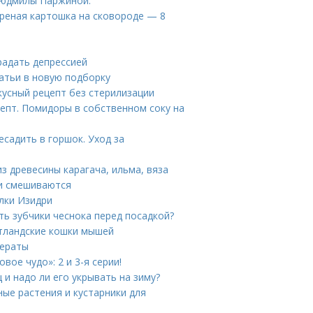
 Людмилы Паржиной.
ареная картошка на сковороде — 8
радать депрессией
атьи в новую подборку
усный рецепт без стерилизации
епт. Помидоры в собственном соку на
есадить в горшок. Уход за
з древесины карагача, ильма, вяза
ки смешиваются
лки Изидри
ь зубчики чеснока перед посадкой?
тландские кошки мышей
дераты
ое чудо»: 2 и 3-я серии!
 и надо ли его укрывать на зиму?
ные растения и кустарники для