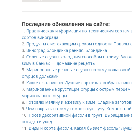
Последние обновления на сайте:
1.
Практическая информация по техническим сортам 
сортов винограда
2.
Продукты с истекающим сроком годности. Товары 
3.
Виноград блондинка ранняя. Блондинка
4.
Соленые огурцы холодным способом на зиму. Засо
зиму в банках — домашние рецепты
5.
Маринованные резаные огурцы на зиму пошаговый 
огурцов дольками
6.
Какие есть вишню. Лучшие сорта: как выбрать виш
7.
Маринованные хрустящие огурцы с острым перцем 
маринованные огурцы
8.
Готовлю малину и ежевику к зиме. Сладкие заготов
9.
Чем накрыть на зиму компостную кучу. Компостно
10.
Посев декоративной фасоли в грунт. Выращивание
посадка и уход
11.
Виды и сорта фасоли. Какая бывает фасоль? Лучш