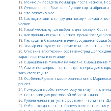
12.
Можно ли посадить помидоры после чеснока. Пос
13.
Лучшие сорта абрикосов. Лучшие сорта абрикоса
14.
Что сажать в мае
15.
Как подготовить грядку для посадки озимого чесн
чеснок
16.
Какой чеснок лучше выбрать для посадки. Сорта 
17.
Как правильно сажать чеснок. Время посадки чес
18.
Как сушить баклажаны в электросушилке. Сушка б
19.
Эвалар инструкция по применению. Мелатонин Эва
20.
Описание агротехники сорта виноград Долгождан
характеристика и описание
21.
Выращивание тимьяна на участке. Выращивание т
22.
Самые популярные сорта острого перца для откры
закрытого грунта
23.
Особенный рецепт маринованных опят. Маринован
рецепт
24.
Помидоры в собственном соку на зиму — пальчик
25.
Сорта слив для ростовской области. Слива
26.
Купила лилии в августе с ростками, что делать. 
27.
Рябина когда желтеет. Почему желтеют листья у