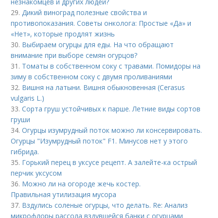
незнакомцев и других людей?
29.
Дикий виноград полезные свойства и
противопоказания. Советы онколога: Простые «Да» и
«Нет», которые продлят жизнь
30.
Выбираем огурцы для еды. На что обращают
внимание при выборе семян огурцов?
31.
Томаты в собственном соку с травами. Помидоры на
зиму в собственном соку с двумя проливаниями
32.
Вишня на латыни. Вишня обыкновенная (Cerasus
vulgaris L.)
33.
Сорта груш устойчивых к парше. Летние виды сортов
груши
34.
Огурцы изумрудный поток можно ли консервировать.
Огурцы "Изумрудный поток" F1. Минусов нет у этого
гибрида.
35.
Горький перец в уксусе рецепт. А залейте-ка острый
перчик уксусом
36.
Можно ли на огороде жечь костер.
Правильная утилизация мусора
37.
Вздулись соленые огурцы, что делать. Re: Анализ
микрофлоры рассола вздувшейся банки с огурцами