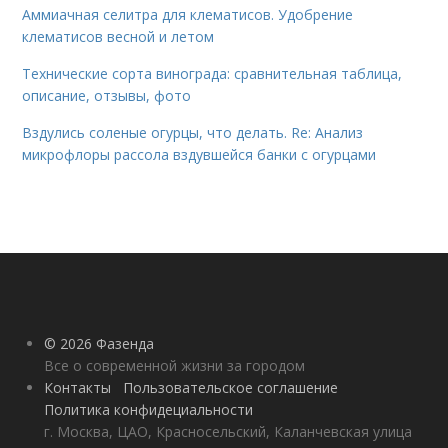
Аммиачная селитра для клематисов. Удобрение
клематисов весной и летом
Технические сорта винограда: сравнительная таблица,
описание, отзывы, фото
Вздулись соленые огурцы, что делать. Re: Анализ
микрофлоры рассола вздувшейся банки с огурцами
© 2026 Фазенда
Все о современной жизни за городом
Контакты
Пользовательское соглашение
Политика конфидециальности
г. Москва, ЦАО, Красносельский, Каланчевская улица