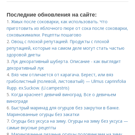
Последние обновления на сайте:
1.
Жмых после соковарки, как использовать. Что
приготовить из яблочного пюре от сока после соковарки,
соковыжималки. Рецепты пошагово
2.
Овощ с плохой репутацией. Продукты с плохой
репутацией, которые на самом деле могут стать частью
здоровой диеты
3.
Лук декоративный шуберта. Описание - как выглядит
декоративный лук
4.
Вяз чем отличается от карагача. Берест, или вяз
граболистный (полевой, листоватый) — Ulmus caprinifolia
Rupp. ex.Suckow. (U.campestris)
5.
Когда краснеет девичий виноград. Все о девичьем
винограде
6.
Быстрый маринад для огурцов без закрутки в банке.
Маринованные огурцы без закатки
7.
Огурцы без уксуса на зиму. Огурцы на зиму без уксуса —
самые вкусные рецепты
8.
Маринованные резаные огурцы половинками на зиму