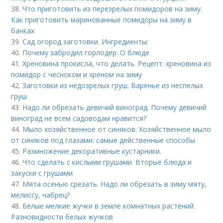
38.
Что приготовить из перезрелых помидоров на зиму.
Как приготовить маринованные помидоры на зиму в
банках
39.
Сад огород заготовки. Ингредиенты:
40.
Почему забродил горлодер. О блюде
41.
Хреновина прокисла, что делать. Рецепт: хреновина из
помидор с чесноком и хреном на зиму
42.
Заготовки из недозрелых груш. Варенье из неспелых
груш
43.
Надо ли обрезать девичий виноград. Почему девичий
виноград не всем садоводам нравится?
44.
Мыло хозяйственное от синяков. Хозяйственное мыло
от синяков под глазами: самые действенные способы
45.
Размножение декоративные кустарники.
46.
Что сделать с кислыми грушами. Вторые блюда и
закуски с грушами
47.
Мята осенью срезать. Надо ли обрезать в зиму мяту,
мелиссу, чабрец?
48.
Белые мелкие жучки в земле комнатных растений.
Разновидности белых жучков