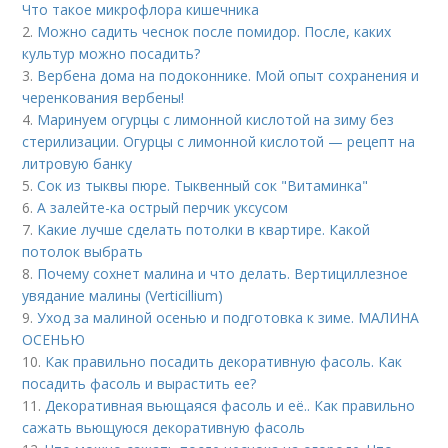
Что такое микрофлора кишечника
2.
Можно садить чеснок после помидор. После, каких
культур можно посадить?
3.
Вербена дома на подоконнике. Мой опыт сохранения и
черенкования вербены!
4.
Маринуем огурцы с лимонной кислотой на зиму без
стерилизации. Огурцы с лимонной кислотой — рецепт на
литровую банку
5.
Сок из тыквы пюре. Тыквенный сок "Витаминка"
6.
А залейте-ка острый перчик уксусом
7.
Какие лучше сделать потолки в квартире. Какой
потолок выбрать
8.
Почему сохнет малина и что делать. Вертициллезное
увядание малины (Verticillium)
9.
Уход за малиной осенью и подготовка к зиме. МАЛИНА
ОСЕНЬЮ
10.
Как правильно посадить декоративную фасоль. Как
посадить фасоль и вырастить ее?
11.
Декоративная вьющаяся фасоль и её.. Как правильно
сажать вьющуюся декоративную фасоль