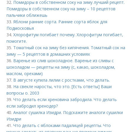
32.
Помидоры в собственном соку на зиму лучший рецепт.
Помидоры в собственном соку на зиму – 10 рецептов
пальчики оближешь
33.
Яблони ранние сорта. Ранние сорта яблок для
Подмосковья
34.
Хлорофитум погибает почему. Хлорофитум погибает,
помогите.
35.
Томатный сок на зиму без кипячения. Томатный сок на
зиму — 5 рецептов в домашних условиях
36.
Варенье из слив шоколадное. Варенье из сливы с
шоколадом — рецепты на зиму (с, какао, шоколадом,
маслом, орехами)
37.
В августе купила лилии с ростками, что делать.
38.
На свекле наросты, что это. [Есть ответы] Ваши
вопросы о. 2003
39.
Что делать если хреновина забродила. Что делать
если забродил хренодер?
40.
Аналог сушилка Изидри. Подскажите аналоги сушилки
Изидри
41.
Что делать с яблоками падалицей рецепты. Что
можно сделать из опавших раньше времени зимних