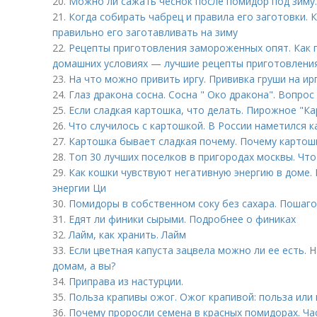
20.
Можно ли сажать чеснок после помидор под зиму
21.
Когда собирать чабрец и правила его заготовки. 
правильно его заготавливать на зиму
22.
Рецепты приготовления замороженных опят. Как 
домашних условиях — лучшие рецепты приготовлени
23.
На что можно привить иргу. Прививка груши на ир
24.
Глаз дракона сосна. Сосна " Око дракона". Вопрос 
25.
Если сладкая картошка, что делать. Пирожное "Ка
26.
Что случилось с картошкой. В России наметился 
27.
Картошка бывает сладкая почему. Почему картошк
28.
Топ 30 лучших поселков в пригородах москвы. Чт
29.
Как кошки чувствуют негативную энергию в доме.
энергии Ци
30.
Помидоры в собственном соку без сахара. Пошаго
31.
Едят ли финики сырыми. Подробнее о финиках
32.
Лайм, как хранить. Лайм
33.
Если цветная капуста зацвела можно ли ее есть. 
домам, а вы?
34.
Приправа из настурции.
35.
Польза крапивы ожог. Ожог крапивой: польза или
36.
Почему проросли семена в красных помидорах. Ча