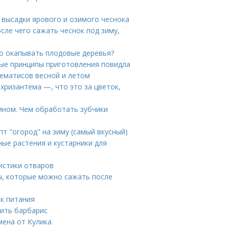
 высадки ярового и озимого чеснока
сле чего сажать чеснок под зиму,
но окапывать плодовые деревья?
ные принципы приготовления повидла
лематисов весной и летом
хризантема —, что это за цветок,
ином. Чем обработать зубчики
пт "огород" на зиму (самый вкусный)
ные растения и кустарники для
истики отваров
ы, которые можно сажать после
ок питания
нить барбарис
мена от Кулика