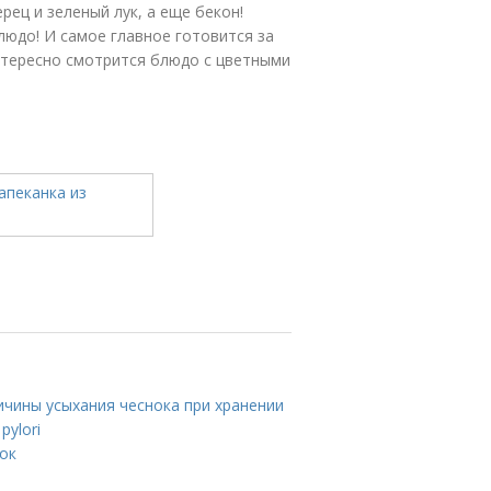
рец и зеленый лук, а еще бекон!
юдо! И самое главное готовится за
нтересно смотрится блюдо с цветными
ичины усыхания чеснока при хранении
pylori
ток