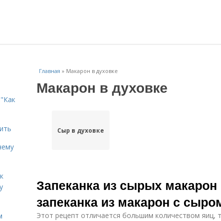
Главная
»
Макарон в духовке
Макарон в духовке
"Как
дить
Сыр в духовке
чему
к
Запеканка из сырых макарон 
у
запеканка из макарон с сыро
Этот рецепт отличается большим количеством яиц, т
м