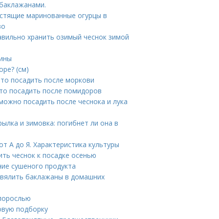
 баклажанами.
устящие маринованные огурцы в
во
равильно хранить озимый чеснок зимой
лины
ре? (см)
Что посадить после моркови
Что посадить после помидоров
можно посадить после чеснока и лука
ылка и зимовка: погибнет ли она в
т А до Я. Характеристика культуры
ить чеснок к посадке осенью
ие сушеного продукта
 вялить баклажаны в домашних
 порослью
овую подборку