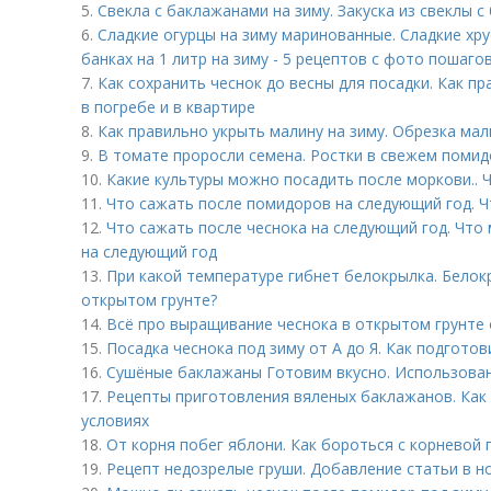
5.
Свекла с баклажанами на зиму. Закуска из свеклы с
6.
Сладкие огурцы на зиму маринованные. Сладкие хр
банках на 1 литр на зиму - 5 рецептов с фото пошаго
7.
Как сохранить чеснок до весны для посадки. Как п
в погребе и в квартире
8.
Как правильно укрыть малину на зиму. Обрезка ма
9.
В томате проросли семена. Ростки в свежем помидо
10.
Какие культуры можно посадить после моркови.. 
11.
Что сажать после помидоров на следующий год. 
12.
Что сажать после чеснока на следующий год. Что 
на следующий год
13.
При какой температуре гибнет белокрылка. Белокр
открытом грунте?
14.
Всё про выращивание чеснока в открытом грунте о
15.
Посадка чеснока под зиму от А до Я. Как подготов
16.
Сушёные баклажаны Готовим вкусно. Использован
17.
Рецепты приготовления вяленых баклажанов. Как
условиях
18.
От корня побег яблони. Как бороться с корневой
19.
Рецепт недозрелые груши. Добавление статьи в н