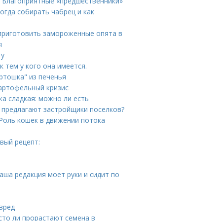
. Благоприятные «предшественники»
Когда собирать чабрец и как
приготовить замороженные опята в
я
гу
к тем у кого она имеется.
ртошка" из печенья
картофельный кризис
а сладкая: можно ли есть
о предлагают застройщики поселков?
 Роль кошек в движении потока
вый рецепт:
Наша редакция моет руки и сидит по
 вред
сто ли прорастают семена в