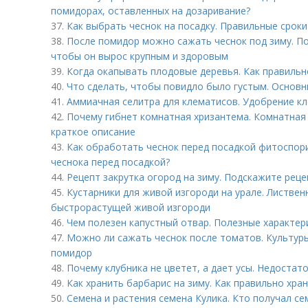
помидорах, оставленных на дозаривание?
37.
Как выбрать чеснок на посадку. Правильные сроки
38.
После помидор можно сажать чеснок под зиму. По
чтобы он вырос крупным и здоровым
39.
Когда окапывать плодовые деревья. Как правиль
40.
Что сделать, чтобы повидло было густым. Основ
41.
Аммиачная селитра для клематисов. Удобрение к
42.
Почему гибнет комнатная хризантема. Комнатная 
краткое описание
43.
Как обработать чеснок перед посадкой фитоспор
чеснока перед посадкой?
44.
Рецепт закрутка огород на зиму. Подскажите реце
45.
Кустарники для живой изгороди на урале. Листвен
быстрорастущей живой изгороди
46.
Чем полезен капустный отвар. Полезные характер
47.
Можно ли сажать чеснок после томатов. Культур
помидор
48.
Почему клубника не цветет, а дает усы. Недостат
49.
Как хранить барбарис на зиму. Как правильно хра
50.
Семена и растения семена Кулика. Кто получал се