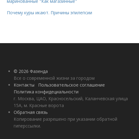
маринованные "Как магазинные"
Почему куры икают. Причины эпилепсии
© 2026 Фазенда
Все о современной жизни за городом
Контакты
Пользовательское соглашение
Политика конфидециальности
г. Москва, ЦАО, Красносельский, Каланчевская улица
15А, м. Красные ворота
Обратная связь
Копирование разрешено при указании обратной
гиперссылки.