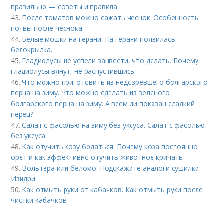
правильно — советы и правила
43.
После томатов можно сажать чеснок. Особенность
почвы после чеснока
44.
Белые мошки на герани. На герани появилась
белокрылка.
45.
Гладиолусы не успели зацвести, что делать. Почему
гладиолусы вянут, не распустившись
46.
Что можно приготовить из недозревшего болгарского
перца на зиму. Что можно сделать из зеленого
болгарского перца на зиму. А всем ли показан сладкий
перец?
47.
Салат с фасолью на зиму без уксуса. Салат с фасолью
без уксуса
48.
Как отучить козу бодаться. Почему коза постоянно
орет и как эффективно отучить животное кричать
49.
Вольтера или беломо. Подскажите аналоги сушилки
Изидри
50.
Как отмыть руки от кабачков. Как отмыть руки после
чистки кабачков