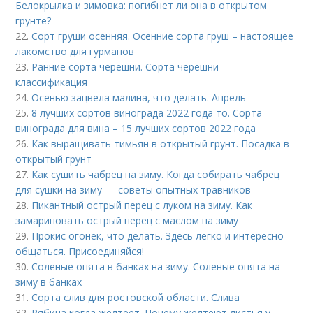
Белокрылка и зимовка: погибнет ли она в открытом
грунте?
22.
Сорт груши осенняя. Осенние сорта груш – настоящее
лакомство для гурманов
23.
Ранние сорта черешни. Сорта черешни —
классификация
24.
Осенью зацвела малина, что делать. Апрель
25.
8 лучших сортов винограда 2022 года то. Сорта
винограда для вина – 15 лучших сортов 2022 года
26.
Как выращивать тимьян в открытый грунт. Посадка в
открытый грунт
27.
Как сушить чабрец на зиму. Когда собирать чабрец
для сушки на зиму — советы опытных травников
28.
Пикантный острый перец с луком на зиму. Как
замариновать острый перец с маслом на зиму
29.
Прокис огонек, что делать. Здесь легко и интересно
общаться. Присоединяйся!
30.
Соленые опята в банках на зиму. Соленые опята на
зиму в банках
31.
Сорта слив для ростовской области. Слива
32.
Рябина когда желтеет. Почему желтеют листья у