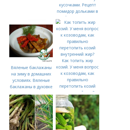
кусочками. Рецепт
помидор дольками в
собственном соку
Как топить жир
козий. У меня вопрос
Вяленые баклажаны
к козоводам, как
на зиму в домашних
правильно
условиях. Вяленые
перетопить козий
баклажаны в духовке
внутренний жир?
– рецепт пошагового
приготовления на
зиму с фото в
домашних условиях