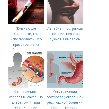
Жмых после
Лечебная программа
соковарки, как
Спасение желчного
использовать. Что
пузыря. Симптомы
приготовить из
яблочного пюре от
сока после
соковарки,
соковыжималки.
Рецепты пошагово
Как я научился
Опыт лечения
управлять сахарным
гастроэзофагеальной
диабетом II типа.
рефлюксной болезни.
Определение
Терапевтические