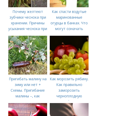
Почему желтеют
Как спасти вздутые
зубчики чеснока при
маринованные
хранении. Причины
огурцы в банках. Что
усыхания чеснока при
могут означать
хранении
помутневшие и
вздувшиеся банки?
Пригибать малину на
Как морозить рябину.
зиму или нет +
Как правильно
Схемы. Пригибание
заморозить
малины –, как
черноплодную
правильно сделать и
рябину
когда