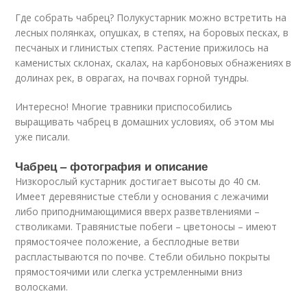
Где собрать чабрец? Полукустарник можно встретить на
лесных полянках, опушках, в степях, на боровых песках, в
песчаных и глинистых степях. Растение прижилось на
каменистых склонах, скалах, на карбоновых обнажениях в
долинах рек, в оврагах, на почвах горной тундры.
Интересно! Многие травники приспособились
выращивать чабрец в домашних условиях, об этом мы
уже писали.
Чабрец – фотография и описание
Низкорослый кустарник достигает высоты до 40 см.
Имеет деревянистые стебли у основания с лежачими
либо приподнимающимися вверх разветвлениями –
стволиками. Травянистые побеги – цветоносы – имеют
прямостоячее положение, а бесплодные ветви
распластываются по почве. Стебли обильно покрыты
прямостоячими или слегка устремленными вниз
волосками.