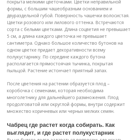
покрыта мелкими цветочками. Цветки неправильной
формы, с большим чашеобразным основанием и
двураздельной губой. Поверхность чашечки волосистая.
Цветки розового или лилового оттенка. Встречаются
сорта с белыми цветками. Длина соцветия не превышает
5 см, а длина каждого цветочка не превышает
сантиметра. Однако большое количество бутонов на
одном цветке придает декоративности всему
полукустарнику. По середине каждого бутона
располагается прямостоячая тычинка, покрытая
пыльцой. Растение истончает приятный запах.
После цветения на растении образуется плод –
коробочка с семенами, которая необходима
многолетнику для дальнейшего размножения. Плод
продолговатой или округлой формы, внутри содержит
множество коричневых или черных мелких семян.
Чабрец где растет когда собирать. Как
выглядит, и где растет полукустарник
Вы не будете долго задаваться вопросом, где искать