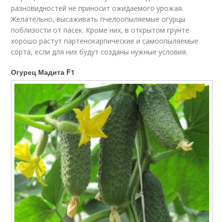
разновидностей не приносит ожидаемого урожая.
Желательно, высаживать пчелоопыляемые огурцы
поблизости от пасек. Кроме них, в открытом грунте
хорошо растут партенокарпические и самоопыляемые
сорта, если для них будут созданы нужные условия.
Огурец Мадита F1