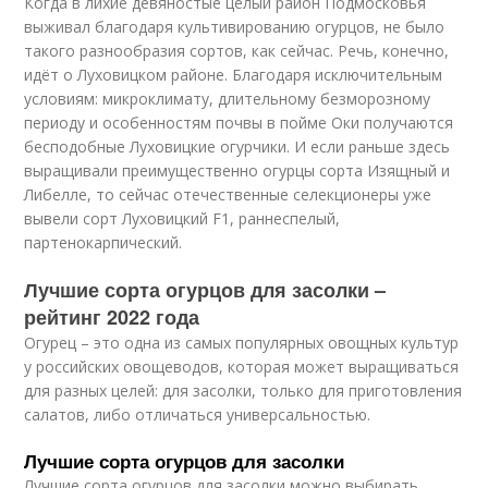
Когда в лихие девяностые целый район Подмосковья
выживал благодаря культивированию огурцов, не было
такого разнообразия сортов, как сейчас. Речь, конечно,
идёт о Луховицком районе. Благодаря исключительным
условиям: микроклимату, длительному безморозному
периоду и особенностям почвы в пойме Оки получаются
бесподобные Луховицкие огурчики. И если раньше здесь
выращивали преимущественно огурцы сорта Изящный и
Либелле, то сейчас отечественные селекционеры уже
вывели сорт Луховицкий F1, раннеспелый,
партенокарпический.
Лучшие сорта огурцов для засолки –
рейтинг 2022 года
Огурец – это одна из самых популярных овощных культур
у российских овощеводов, которая может выращиваться
для разных целей: для засолки, только для приготовления
салатов, либо отличаться универсальностью.
Лучшие сорта огурцов для засолки
Лучшие сорта огурцов для засолки можно выбирать