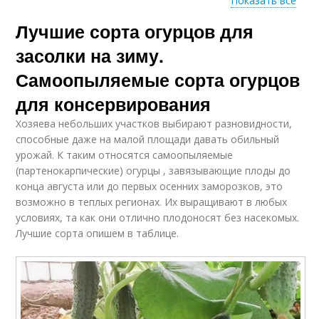
Показать все
Лучшие сорта огурцов для
Родничок для
Ранние сорта
засолки
засолки на зиму.
Самоопыляемые сорта огурцов
для консервирования
Черношипые сорта
Сорта на засолку
Хозяева небольших участков выбирают разновидности,
способные даже на малой площади давать обильный
урожай. К таким относятся самоопыляемые
(партенокарпические) огурцы , завязывающие плоды до
Самоопыляющиеся
конца августа или до первых осенних заморозков, это
Огурцы для засолки
сорта
возможно в теплых регионах. Их выращивают в любых
условиях, та как они отлично плодоносят без насекомых.
Лучшие сорта опишем в таблице.
Высокоурожайные
Засолочные сорта
сорта