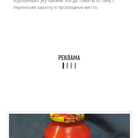
хорошенько укутываем. Когда томаты остынут,
переносим закатку в прохладное место.