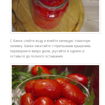
С банок слейте воду и влейте кипящую томатную
заливку. Банки закатайте стерильными крышками,
переверните вверх дном, укутайте в одеяло и
оставьте до полного остывания.