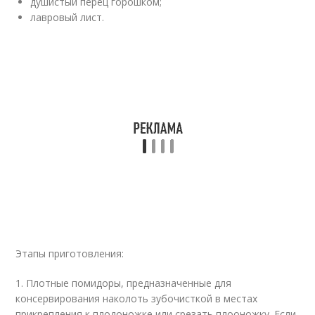
душистый перец горошком;
лавровый лист.
Этапы приготовления:
1. Плотные помидоры, предназначенные для
консервирования наколоть зубочисткой в местах
прикрепления к плодоножке или срезать плооножку. Если