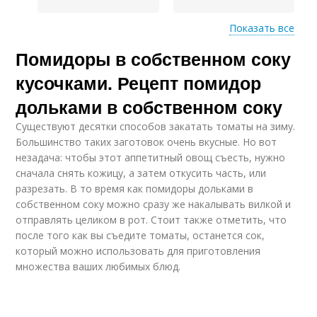
Показать все
Помидоры в собственном соку
Помидоры в
Сок с чесноком
томатном соку
кусочками. Рецепт помидор
дольками в собственном соку
Существуют десятки способов закатать томаты на зиму.
Томаты в
Сок с луком
Большинство таких заготовок очень вкусные. Но вот
собственном соку
незадача: чтобы этот аппетитный овощ съесть, нужно
сначала снять кожицу, а затем откусить часть, или
разрезать. В то время как помидоры дольками в
собственном соку можно сразу же накалывать вилкой и
Сок без
Помидоры в
отправлять целиком в рот. Стоит также отметить, что
стерилизации
томатном соке
после того как вы съедите томаты, останется сок,
который можно использовать для приготовления
множества ваших любимых блюд.
Помидор в томатном
Сок с травами
соке