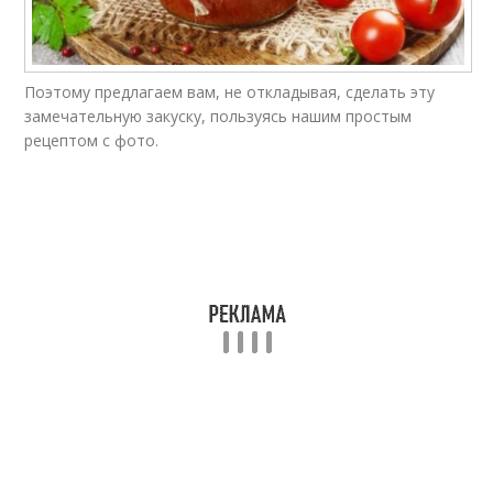
Собственный сок
Сок без кожуры
Поэтому предлагаем вам, не откладывая, сделать эту
замечательную закуску, пользуясь нашим простым
рецептом с фото.
Малосольные
Помидоры в кастрюле
помидоры
Консервированные
Сок без сахара
помидоры
Вкусные помидоры
Помидоры с чесноком