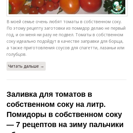
Сок с томатной
Сок без кожицы
пастой
В моей семье очень любят томаты в собственном соку.
По этому рецепту заготовки из помидор делаю не первый
год, и он меня ни разу не подвел. Томаты в собственном
Помидоры через
Вкусный сок
соку идеально подойдут в качестве заправки для борща,
мясорубку
а также приготовления соусов для спагетти, лазаньи или
голубцов.
Читать дальше →
Сок в домашних
Сок через
условиях
соковыжималку
Заливка для томатов в
собственном соку на литр.
Помидоры в собственном соку
— 7 рецептов на зиму пальчики