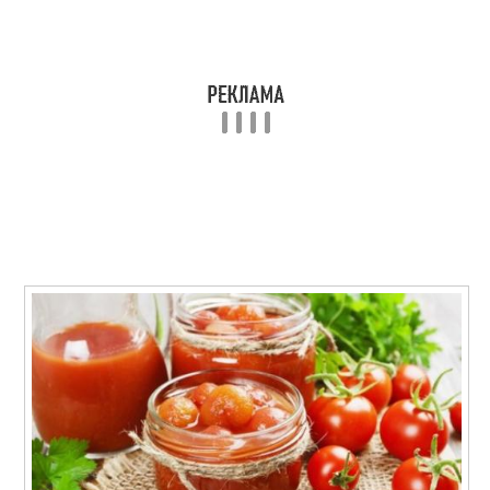
Помидор в
Сок на литр
собственном соку
Сок без уксуса
Сок с гвоздикой
Сок со
Сок в литровых
стерилизацией
банках
Сок через мясорубку
Помидоры на зиму