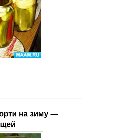
сорти на зиму —
ощей