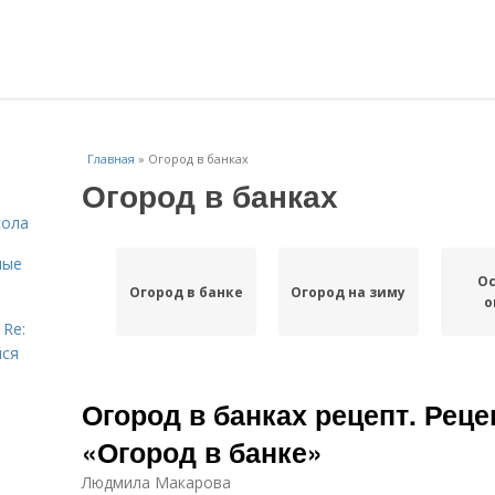
Главная
»
Огород в банках
Огород в банках
сола
ные
О
Огород в банке
Огород на зиму
о
 Re:
йся
Огород в банках рецепт. Реце
«Огород в банке»
Людмила Макарова