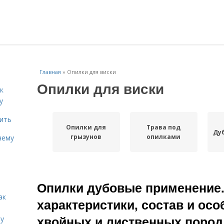
Главная
»
Опилки для виски
Опилки для виски
к
у
дить
Опилки для
Трава под
Ду
грызунов
опилками
чему
Опилки дубовые применение.
ак
характеристики, состав и ос
хвойных и лиственных пород
ту