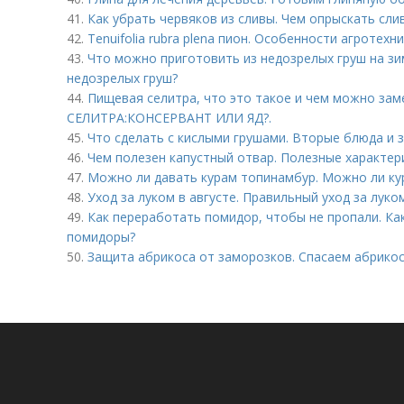
41.
Как убрать червяков из сливы. Чем опрыскать сли
42.
Tenuifolia rubra plena пион. Особенности агротехн
43.
Что можно приготовить из недозрелых груш на зи
недозрелых груш?
44.
Пищевая селитра, что это такое и чем можно за
СЕЛИТРА:КОНСЕРВАНТ ИЛИ ЯД?.
45.
Что сделать с кислыми грушами. Вторые блюда и з
46.
Чем полезен капустный отвар. Полезные характер
47.
Можно ли давать курам топинамбур. Можно ли ку
48.
Уход за луком в августе. Правильный уход за луко
49.
Как переработать помидор, чтобы не пропали. К
помидоры?
50.
Защита абрикоса от заморозков. Спасаем абрико