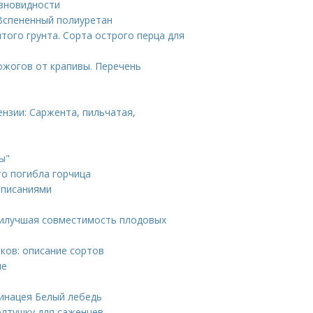
азновидности
 Вспененный полиуретан
того грунта. Сорта острого перца для
ожогов от крапивы. Перечень
ензии: Саржента, пильчатая,
ы"
то погибла горчица
описаниями
Наилучшая совместимость плодовых
ков: описание сортов
ле
хинацея Белый лебедь
олтушку для саженцев