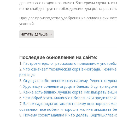
древесных отходов позволяет бактериям сделать из
но не снабдит грунт необходимыми для роста растен
Процесс производства удобрения из опилок начинае
условий:
Читать дальше →
Последние обновления на сайте:
1.
Гастроэнтеролог рассказал о правильном употребл
2.
Что означает технический сорт винограда. Техниче
разница?
3.
Огурцы в собственном соку на зиму. Рецепт: огурцы
4.
Хрустящие соленые огурцы в банках: 5 супер вкусн
5.
Какие есть вишню. Лучшие сорта: как выбрать виш
6.
Чем обработать малину от болезней и вредителей.
7.
Зачем садоводы оставляют в зиму всю поросль ма
оставляют все побеги и поросль малины зимовать бе
8.
Почему сохнет малина и что делать. Вертициллезное