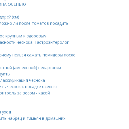
АЛИНА ОСЕНЬЮ
оре? (см)
 Можно ли после томатов посадить
рос крупным и здоровым
пасности чеснока. Гастроэнтеролог
Почему нельзя сажать помидоры после
стной (ампельной) пеларгонии
дукты
Классификация чеснока
ить чеснок к посадке осенью
онтроль за весом - какой
и уход
шить чабрец и тимьян в домашних