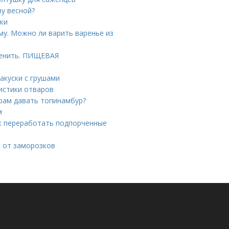
ву весной?
ики
му. Можно ли варить варенье из
менить. ПИЩЕВАЯ
акуски с грушами
истики отваров
рам давать топинамбур?
м
ак переработать подпорченные
с от заморозков