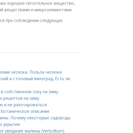
 них хорошее питательное вещество,
ий веществами и микроэлементами.
тся при соблюдении следующих
ении чеснока. Польза чеснока
ский и столовый виноград. Есть ли
 в собственном соку на зиму
ых рецептов на зиму
ню и не разочароваться
 Ботаническое описание
лины. Почему некоторые садоводы
з укрытия
 увядание малины (Verticillium)