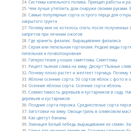
24.
Системы капельного полива. Принцип работы и р
25.
Чем лучше утеплить дом снаружи своими руками.
26.
Самые популярные сорта острого перца для откры
закрытого грунта
27.
Почему мне не хотелось спать после полученных 
запретов при лечении ожогов
28.
Где хранить физалис. Выращивание физалиса
29.
Серая или пепельная гортензия. Редкие виды горт
пепельная и почвопокровная
30.
Гиперестезия у кошек симптомы. Симптомы
31.
Рецепт пьяная слива на зиму. Десерт"Пьяные слив
32.
Почему плохо растет и желтеет горчица. Почему 
33.
Яблони осенние сорта. 50 сортов яблок с фото и 
34.
Осенние яблоки сорта. Осенние сорта яблонь
35.
Совместимость деревьев и кустарников в саду. 
деревьев и кустарников
36.
Поздние сорта персика. Среднеспелые сорта перси
37.
Заготовки на зиму. Овощи гриль в оливковом мас
38.
Как цветут бананы
39.
Эхинацея Белый лебедь выращивание из семян. Э
40.
Глина для лечения деревьев. Готовим глиняную б