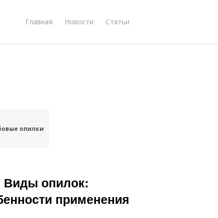
Главная
Новости
Статьи
бовые опилки
 Виды опилок:
обенности применения