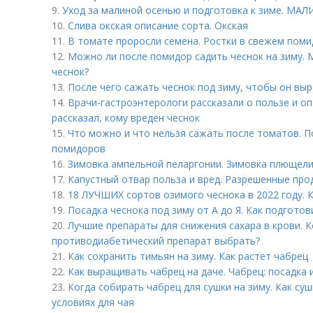
9.
Уход за малиной осенью и подготовка к зиме. М
10.
Слива окская описание сорта. Окская
11.
В томате проросли семена. Ростки в свежем помид
12.
Можно ли после помидор садить чеснок на зиму.
чеснок?
13.
После чего сажать чеснок под зиму, чтобы он вы
14.
Врачи-гастроэнтерологи рассказали о пользе и о
рассказал, кому вреден чеснок
15.
Что можно и что нельзя сажать после томатов. 
помидоров
16.
Зимовка ампельной пеларгонии. Зимовка плющели
17.
Капустный отвар польза и вред. Разрешенные про
18.
18 ЛУЧШИХ сортов озимого чеснока в 2022 году. 
19.
Посадка чеснока под зиму от А до Я. Как подготов
20.
Лучшие препараты для снижения сахара в крови. К
противодиабетический препарат выбрать?
21.
Как сохранить тимьян на зиму. Как растет чабрец
22.
Как выращивать чабрец на даче. Чабрец: посадка 
23.
Когда собирать чабрец для сушки на зиму. Как су
условиях для чая