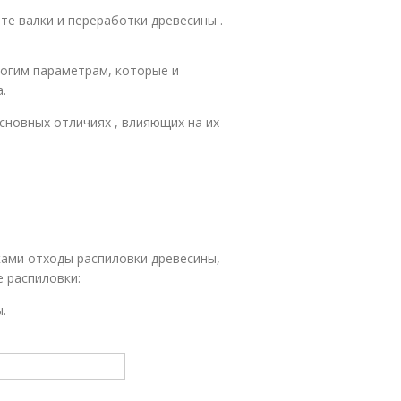
е валки и переработки древесины .
ногим параметрам, которые и
.
сновных отличиях , влияющих на их
ками отходы распиловки древесины,
е распиловки:
.