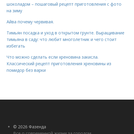
шоколадом – пошаговый рецепт приготовления с фото
на зиму
Айва почему червивая.
Тимьян посадка и уход в открытом грунте. Выращивание
тимьяна в саду: что любит многолетник и чего стоит
избегать
Что можно сделать если хреновина закисла.
Классический рецепт приготовления хреновины из
помидор без варки
© 2026 Фазенда
Все о современной жизни за городом