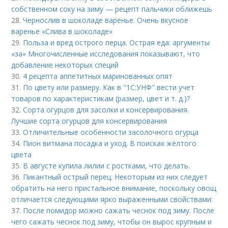
собственном соку на зиму — рецепт пальчики оближешь
28.
Чернослив в шоколаде варенье. Очень вкусное
варенье «Слива в шоколаде»
29.
Польза и вред острого перца. Острая еда: аргументы
«за» Многочисленные исследования показывают, что
добавление некоторых специй
30.
4 рецепта аппетитных маринованных опят
31.
По цвету или размеру. Как в "1С:УНФ" вести учет
товаров по характеристикам (размер, цвет и т. д.)?
32.
Сорта огурцов для засолки и консервирования.
Лучшие сорта огурцов для консервирования
33.
Отличительные особенности засолочного огурца
34.
Пион витмана посадка и уход. В поисках жёлтого
цвета
35.
В августе купила лилии с ростками, что делать.
36.
Пикантный острый перец. Некоторым из них следует
обратить на него пристальное внимание, поскольку овощ
отличается следующими ярко выраженными свойствами:
37.
После помидор можно сажать чеснок под зиму. После
чего сажать чеснок под зиму, чтобы он вырос крупным и