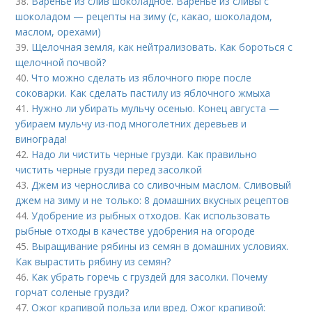
38.
Варенье из слив шоколадное. Варенье из сливы с
шоколадом — рецепты на зиму (с, какао, шоколадом,
маслом, орехами)
39.
Щелочная земля, как нейтрализовать. Как бороться с
щелочной почвой?
40.
Что можно сделать из яблочного пюре после
соковарки. Как сделать пастилу из яблочного жмыха
41.
Нужно ли убирать мульчу осенью. Конец августа —
убираем мульчу из-под многолетних деревьев и
винограда!
42.
Надо ли чистить черные грузди. Как правильно
чистить черные грузди перед засолкой
43.
Джем из чернослива со сливочным маслом. Сливовый
джем на зиму и не только: 8 домашних вкусных рецептов
44.
Удобрение из рыбных отходов. Как использовать
рыбные отходы в качестве удобрения на огороде
45.
Выращивание рябины из семян в домашних условиях.
Как вырастить рябину из семян?
46.
Как убрать горечь с груздей для засолки. Почему
горчат соленые грузди?
47.
Ожог крапивой польза или вред. Ожог крапивой: