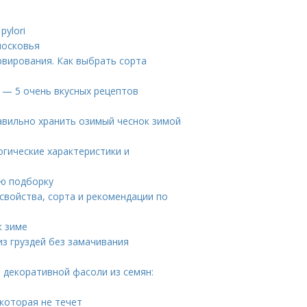
pylori
московья
рвирования. Как выбрать сорта
у — 5 очень вкусных рецептов
равильно хранить озимый чеснок зимой
огические характеристики и
ую подборку
свойства, сорта и рекомендации по
к зиме
 из груздей без замачивания
 декоративной фасоли из семян:
 которая не течет