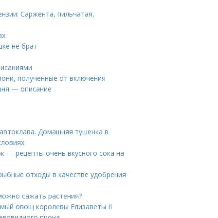
ензии: Саржента, пильчатая,
ах
шке не брат
писаниями
лони, полученные от включения
шня — описание
 автоклава. Домашняя тушенка в
словиях
ок — рецепты очень вкусного сока на
рыбные отходы в качестве удобрения
 можно сажать растения?
имый овощ королевы Елизаветы II
евовидного пиона