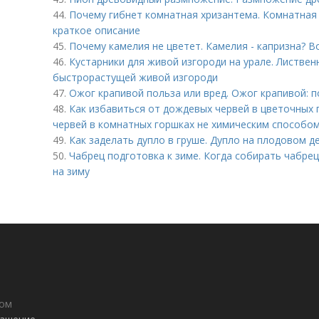
44.
Почему гибнет комнатная хризантема. Комнатная 
краткое описание
45.
Почему камелия не цветет. Камелия - капризна? Во
46.
Кустарники для живой изгороди на урале. Листвен
быстрорастущей живой изгороди
47.
Ожог крапивой польза или вред. Ожог крапивой: п
48.
Как избавиться от дождевых червей в цветочных 
червей в комнатных горшках не химическим способом
49.
Как заделать дупло в груше. Дупло на плодовом де
50.
Чабрец подготовка к зиме. Когда собирать чабрец
на зиму
дом