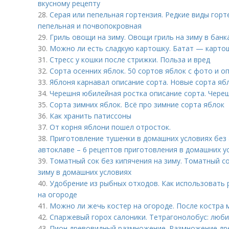
вкусному рецепту
28.
Серая или пепельная гортензия. Редкие виды горт
пепельная и почвопокровная
29.
Гриль овощи на зиму. Овощи гриль на зиму в банк
30.
Можно ли есть сладкую картошку. Батат — карто
31.
Стресс у кошки после стрижки. Польза и вред
32.
Сорта осенних яблок. 50 сортов яблок с фото и о
33.
Яблоня карнавал описание сорта. Новые сорта яб
34.
Черешня юбилейная ростка описание сорта. Чере
35.
Сорта зимних яблок. Всё про зимние сорта яблок
36.
Как хранить патиссоны
37.
От корня яблони пошел отросток.
38.
Приготовление тушенки в домашних условиях без
автоклаве – 6 рецептов приготовления в домашних у
39.
Томатный сок без кипячения на зиму. Томатный с
зиму в домашних условиях
40.
Удобрение из рыбных отходов. Как использовать 
на огороде
41.
Можно ли жечь костер на огороде. После костра
42.
Спаржевый горох салоники. Тетрагонолобус: люб
43.
Пион древовидный размножение. Размножение др