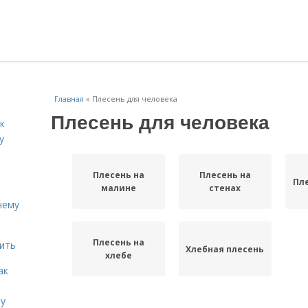
Главная
»
Плесень для человека
Плесень для человека
к
у
Плесень на
Плесень на
Пл
малине
стенах
чему
Плесень на
дить
Хлебная плесень
хлебе
ак
ту