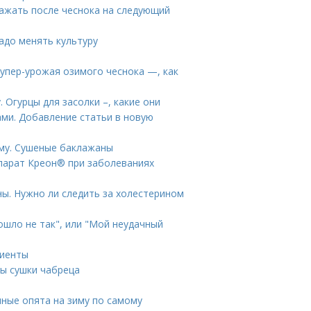
сажать после чеснока на следующий
адо менять культуру
супер-урожая озимого чеснока —, как
. Огурцы для засолки –, какие они
ами. Добавление статьи в новую
иму. Сушеные баклажаны
епарат Креон® при заболеваниях
ны. Нужно ли следить за холестерином
ошло не так", или "Мой неудачный
диенты
бы сушки чабреца
ные опята на зиму по самому