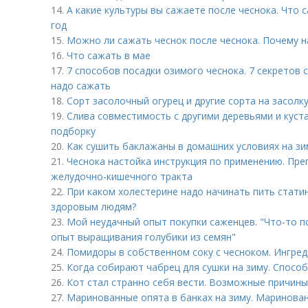
14.
А какие культуры вы сажаете после чеснока. Что 
год
15.
Можно ли сажать чеснок после чеснока. Почему н
16.
Что сажать в мае
17.
7 способов посадки озимого чеснока. 7 секретов 
надо сажать
18.
Сорт засолочный огурец и другие сорта на засолку
19.
Слива совместимость с другими деревьями и куст
подборку
20.
Как сушить баклажаны в домашних условиях на з
21.
Чеснока настойка инструкция по применению. Пр
желудочно-кишечного тракта
22.
При каком холестерине надо начинать пить стати
здоровым людям?
23.
Мой неудачный опыт покупки саженцев. "Что-то п
опыт выращивания голубики из семян"
24.
Помидоры в собственном соку с чесноком. Ингре
25.
Когда собирают чабрец для сушки на зиму. Спосо
26.
Кот стал странно себя вести. Возможные причины
27.
Маринованные опята в банках на зиму. Маринован