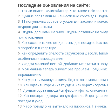
Последние обновления на сайте:
1.
Так ли опасен хеликобактер. Что такое Helicobacter 
2.
Лучшие сорта вишни. Раннеспелые сорта для Подо
3.
11 популярных сортов огурцов для засолки и консе
огурцов для засолки
4.
Огурцы дольками на зиму. Огурцы резанные на зим
приготовления
5.
Как сохранить чеснок до весны для посадки. Как п
в погребе и в квартире
6.
Как определить спелость стручковой фасоли. Биол
особенности выращивания
7.
Уход за малиной весной. Добавление статьи в нов
8.
Моя малина теперь зимует без проблем. Голубика: 
выращиванию
9.
Как укрыть малину на зиму. Подготовка малинника 
10.
Как удалить горечь из груздей. Как убрать горечь
11.
Лучшие сорта вьющейся фасоли (фото, описание)
12.
Как посадить декоративную фасоль. Выращивание
посадка и уход
13.
Чтоб повидло не вытекало из пирожков. Начинка,