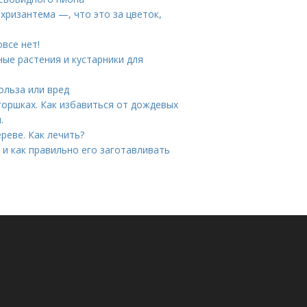
хризантема —, что это за цветок,
все нет!
ные растения и кустарники для
ольза или вред
горшках. Как избавиться от дождевых
.
реве. Как лечить?
 и как правильно его заготавливать