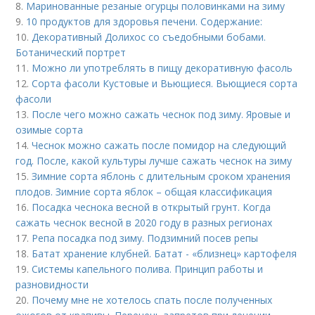
8.
Маринованные резаные огурцы половинками на зиму
9.
10 продуктов для здоровья печени. Содержание:
10.
Декоративный Долихос со съедобными бобами.
Ботанический портрет
11.
Можно ли употреблять в пищу декоративную фасоль
12.
Сорта фасоли Кустовые и Вьющиеся. Вьющиеся сорта
фасоли
13.
После чего можно сажать чеснок под зиму. Яровые и
озимые сорта
14.
Чеснок можно сажать после помидор на следующий
год. После, какой культуры лучше сажать чеснок на зиму
15.
Зимние сорта яблонь с длительным сроком хранения
плодов. Зимние сорта яблок – общая классификация
16.
Посадка чеснока весной в открытый грунт. Когда
сажать чеснок весной в 2020 году в разных регионах
17.
Репа посадка под зиму. Подзимний посев репы
18.
Батат хранение клубней. Батат - «близнец» картофеля
19.
Системы капельного полива. Принцип работы и
разновидности
20.
Почему мне не хотелось спать после полученных