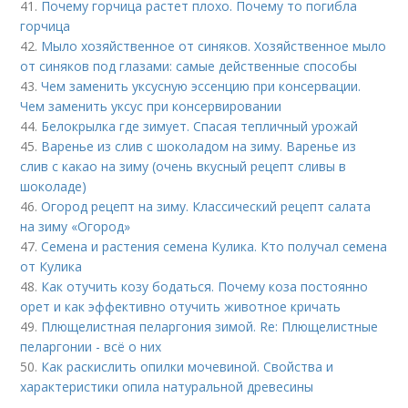
41.
Почему горчица растет плохо. Почему то погибла
горчица
42.
Мыло хозяйственное от синяков. Хозяйственное мыло
от синяков под глазами: самые действенные способы
43.
Чем заменить уксусную эссенцию при консервации.
Чем заменить уксус при консервировании
44.
Белокрылка где зимует. Спасая тепличный урожай
45.
Варенье из слив с шоколадом на зиму. Варенье из
слив с какао на зиму (очень вкусный рецепт сливы в
шоколаде)
46.
Огород рецепт на зиму. Классический рецепт салата
на зиму «Огород»
47.
Семена и растения семена Кулика. Кто получал семена
от Кулика
48.
Как отучить козу бодаться. Почему коза постоянно
орет и как эффективно отучить животное кричать
49.
Плющелистная пеларгония зимой. Re: Плющелистные
пеларгонии - всё о них
50.
Как раскислить опилки мочевиной. Свойства и
характеристики опила натуральной древесины