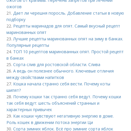
ожогов от крапивы. Перечень запретов при лечении
ожогов
21.
Дает ли черешня поросль. Добавление статьи в новую
подборку
22.
Рецепты маринадов для опят. Самый вкусный рецепт
маринованных опят
23.
Лучшие рецепты маринованных опят на зиму в банках.
Популярные рецепты
24.
ТОП 10 рецептов маринованных опят. Простой рецепт
в банках
25.
Сорта слив для ростовской области. Слива
26.
А ведь он полезнее обычного. Ключевые отличия
между свойствами напитков
27.
Кошка начала странно себя вести. Почему коты
шипят?
28.
Почему кошки так странно себя ведут. Почему кошки
так себя ведут: шесть объяснений странных и
характерных привычек
29.
Как кошки чувствуют негативную энергию в доме.
Роль кошек в движении потока энергии Ци
30.
Сорта зимних яблок. Всё про зимние сорта яблок