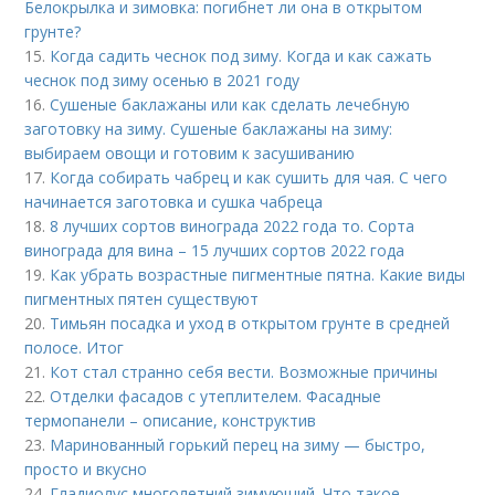
Белокрылка и зимовка: погибнет ли она в открытом
грунте?
15.
Когда садить чеснок под зиму. Когда и как сажать
чеснок под зиму осенью в 2021 году
16.
Сушеные баклажаны или как сделать лечебную
заготовку на зиму. Сушеные баклажаны на зиму:
выбираем овощи и готовим к засушиванию
17.
Когда собирать чабрец и как сушить для чая. С чего
начинается заготовка и сушка чабреца
18.
8 лучших сортов винограда 2022 года то. Сорта
винограда для вина – 15 лучших сортов 2022 года
19.
Как убрать возрастные пигментные пятна. Какие виды
пигментных пятен существуют
20.
Тимьян посадка и уход в открытом грунте в средней
полосе. Итог
21.
Кот стал странно себя вести. Возможные причины
22.
Отделки фасадов с утеплителем. Фасадные
термопанели – описание, конструктив
23.
Маринованный горький перец на зиму — быстро,
просто и вкусно
24.
Гладиолус многолетний зимующий. Что такое