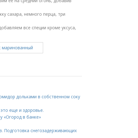
вим её на средний огонь, добавив
жку сахара, немного перца, три
обавляем все специи кроме уксуса,
помидор дольками в собственном соку
 это еще и здоровье.
му «Огород в банке»
в. Подготовка снегозадерживающих