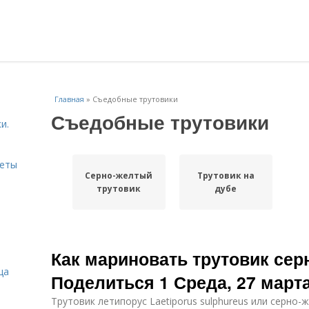
Главная
»
Съедобные трутовики
Съедобные трутовики
и.
веты
Серно-желтый
Трутовик на
трутовик
дубе
Как мариновать трутовик сер
ца
Поделиться 1 Среда, 27 марта,
Трутовик летипорус Laetiporus sulphureus или серно-