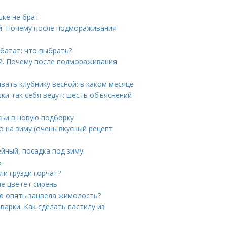
шке не брат
й. Почему после подмораживания
батат: что выбрать?
й. Почему после подмораживания
ивать клубнику весной: в каком месяце
ки так себя ведут: шесть объяснений
тьи в новую подборку
о на зиму (очень вкусный рецепт
йный, посадка под зиму.
ь
ли грузди горчат?
не цветет сирень
ю опять зацвела жимолость?
арки. Как сделать пастилу из