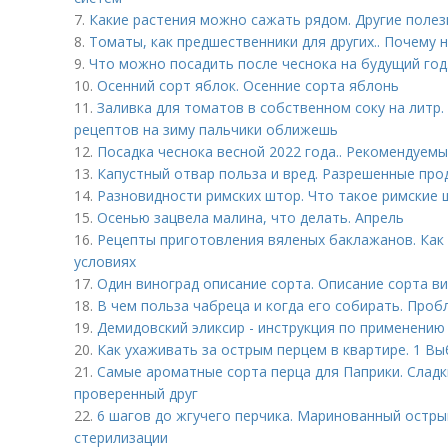
7.
Какие растения можно сажать рядом. Другие поле
8.
Томаты, как предшественники для других.. Почему
9.
Что можно посадить после чеснока на будущий год
10.
Осенний сорт яблок. Осенние сорта яблонь
11.
Заливка для томатов в собственном соку на литр
рецептов на зиму пальчики оближешь
12.
Посадка чеснока весной 2022 года.. Рекомендуемы
13.
Капустный отвар польза и вред. Разрешенные про
14.
Разновидности римских штор. Что такое римские
15.
Осенью зацвела малина, что делать. Апрель
16.
Рецепты приготовления вяленых баклажанов. Как
условиях
17.
Один виноград описание сорта. Описание сорта в
18.
В чем польза чабреца и когда его собирать. Проб
19.
Демидовский эликсир - инструкция по применению
20.
Как ухаживать за острым перцем в квартире. 1 Вы
21.
Самые ароматные сорта перца для Паприки. Сладки
проверенный друг
22.
6 шагов до жгучего перчика. Маринованный острый
стерилизации