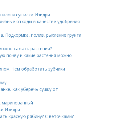
аналоги сушилки Изидри
рыбные отходы в качестве удобрения
. Подкормка, полив, рыхление грунта
 можно сажать растения?
ую почву и какие растения можно
ином. Чем обработать зубчики
иму
анке. Как уберечь сушку от
ик маринованный
ки Изидри
ать красную рябину? С веточками?