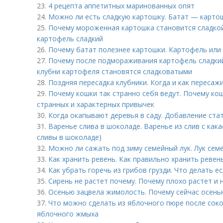
23.
4 рецепта аппетитных маринованных опят
24.
Можно ли есть сладкую картошку. Батат — карто
25.
Почему мороженная картошка становится сладко
картофель сладкий
26.
Почему батат полезнее картошки. Картофель или 
27.
Почему после подмораживания картофель сладки
клубни картофеля становятся сладковатыми
28.
Поздняя пересадка клубники. Когда и как пересаж
29.
Почему кошки так странно себя ведут. Почему кош
странных и характерных привычек
30.
Когда окапывают деревья в саду. Добавление ста
31.
Варенье слива в шоколаде. Варенье из слив с кака
сливы в шоколаде)
32.
Можно ли сажать под зиму семейный лук. Лук семе
33.
Как хранить ревень. Как правильно хранить ревен
34.
Как убрать горечь из грибов грузди. Что делать ес
35.
Сирень не растет почему. Почему плохо растет и 
36.
Осенью зацвела жимолость. Почему сейчас осень
37.
Что можно сделать из яблочного пюре после соков
яблочного жмыха