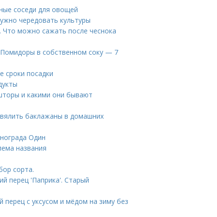
зные соседи для овощей
 нужно чередовать культуры
. Что можно сажать после чеснока
. Помидоры в собственном соку — 7
е сроки посадки
дукты
 шторы и какими они бывают
 вялить баклажаны в домашних
инограда Один
лема названия
бор сорта.
й перец 'Паприка'. Старый
 перец с уксусом и мёдом на зиму без