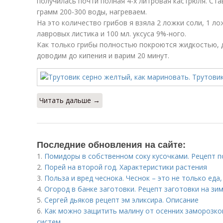
получилась почти полная 4-х литровая кастрюля. Ста
грамм 200-300 воды, нагреваем.
На это количество грибов я взяла 2 ложки соли, 1 ло
лавровых листика и 100 мл. уксуса 9%-ного.
Как только грибы полностью покроются жидкостью, д
доводим до кипения и варим 20 минут.
Читать дальше →
Последние обновления на сайте:
1.
Помидоры в собственном соку кусочками. Рецепт 
2.
Порей на второй год. Характеристики растения
3.
Польза и вред чеснока. Чеснок – это не только еда,
4.
Огород в банке заготовки. Рецепт заготовки на зи
5.
Сергей дьяков рецепт эм эликсира. Описание
6.
Как можно защитить малину от осенних заморозко
систем