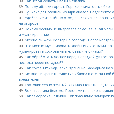
38.
Как использовать цветы базилика.
39.
Почему яблоки горчат. Горькая ямчатость яблок
40.
Сушилка для овощей Изидри аналог. Подскажите 
41.
Удобрение из рыбных отходов. Как использовать 
на огороде
42.
Почему осенью не вызревает ремонтантная малина
и мульчирование
43.
Можно ли жечь костер на огороде. После костра
44.
Что можно мульчировать хвойными иголками. Как
мульчировать сосновыми и еловыми иголками?
45.
Как обработать чеснок перед посадкой фитоспор
чеснока перед посадкой?
46.
Как сохранить барбарис. Хранение барбариса на з
47.
Можно ли хранить сушеные яблоки в стеклянной б
вредителей
48.
Трутовик серно желтый, как мариновать. Трутов
49.
Вольтера или беломо. Подскажите аналоги сушил
50.
Как заморозить рябину. Как правильно заморажив