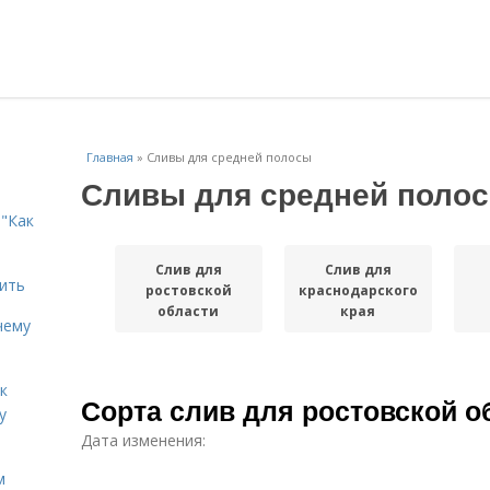
Главная
»
Сливы для средней полосы
Сливы для средней поло
"Как
Слив для
Слив для
дить
ростовской
краснодарского
области
края
чему
к
Сорта слив для ростовской о
у
Дата изменения:
м