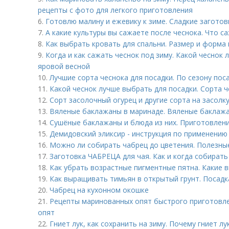
рецепты с фото для легкого приготовления
6.
Готовлю малину и ежевику к зиме. Сладкие заготов
7.
А какие культуры вы сажаете после чеснока. Что с
8.
Как выбрать кровать для спальни. Размер и форма
9.
Когда и как сажать чеснок под зиму. Какой чеснок
яровой весной
10.
Лучшие сорта чеснока для посадки. По сезону пос
11.
Какой чеснок лучше выбрать для посадки. Сорта 
12.
Сорт засолочный огурец и другие сорта на засолку
13.
Вяленые баклажаны в маринаде. Вяленые баклажан
14.
Сушёные баклажаны и блюда из них. Приготовлени
15.
Демидовский эликсир - инструкция по применению
16.
Можно ли собирать чабрец до цветения. Полезны
17.
Заготовка ЧАБРЕЦА для чая. Как и когда собирать
18.
Как убрать возрастные пигментные пятна. Какие 
19.
Как выращивать тимьян в открытый грунт. Посадк
20.
Чабрец на кухонном окошке
21.
Рецепты маринованных опят быстрого приготовле
опят
22.
Гниет лук, как сохранить на зиму. Почему гниет лу