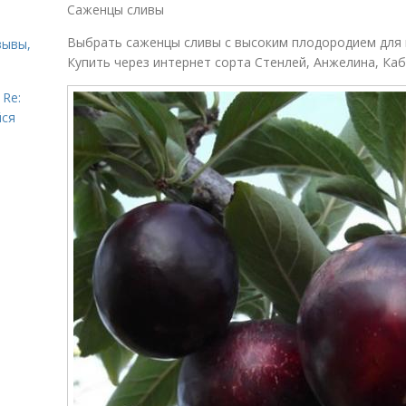
Саженцы сливы
Выбрать саженцы сливы с высоким плодородием для п
зывы,
Купить через интернет сорта Стенлей, Анжелина, Каб
 Re:
йся