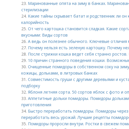
23.
Маринованные опята на зиму в банках. Маринован
стерилизации
24.
Какие тайны скрывает батат и родственник ли он 
калорийность
25.
От чего картошка становится сладкая. Какие сор
вкусными: Виды сортов
26.
А ведь он полезнее обычного. Ключевые отличия
27.
Почему нельзя есть зеленую картошку. Почему не
28.
После стрижки кошка ведет себя странно ростов.
29.
10 причин странного поведения кошки. Возможны
30.
Очищенные помидоры в собственном соку на зиму
кожицы, дольками, в литровых банках
31.
Совместимость груши с другими деревьями и куст
подборку
32.
Яблоня летняя сорта. 50 сортов яблок с фото и о
33.
Аппетитные дольки помидоры. Помидоры дольками
приготовления
34.
Быстро переработать помидоры. Помидоры через 
переработать весь урожай. Лучшие рецепты помидоро
35.
Помидоры проросли внутри. Ростки в свежем поми