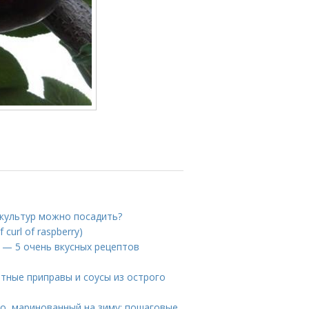
 культур можно посадить?
curl of raspberry)
у — 5 очень вкусных рецептов
нтные приправы и соусы из острого
ьо, маринованный на зиму: пошаговые