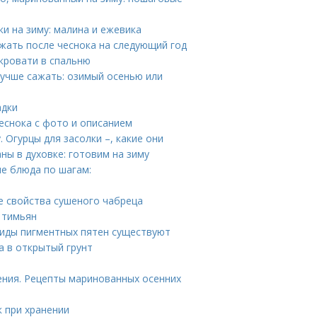
ки на зиму: малина и ежевика
ажать после чеснока на следующий год
 кровати в спальню
 лучше сажать: озимый осенью или
адки
чеснока с фото и описанием
. Огурцы для засолки –, какие они
ы в духовке: готовим на зиму
е блюда по шагам:
е свойства сушеного чабреца
 тимьян
виды пигментных пятен существуют
а в открытый грунт
ния. Рецепты маринованных осенних
к при хранении