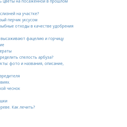
ть цветы на посаженной в прошлом
слизней на участке?
трый перчик уксусом
рыбные отходы в качестве удобрения
а высаживают фацелию и горчицу
ние
дераты
пределить спелость арбуза?
кты: фото и названия, описание,
 вредителя
виях.
вой чеснок
ошки
реве. Как лечить?