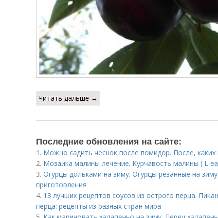
Читать дальше →
Последние обновления на сайте:
1.
Можно садить чеснок после помидор. После, каких
2.
Мозаика малины лечение. Курчавость малины ( L eaf 
3.
Огурцы дольками на зиму. Огурцы резанные на зим
приготовления
4.
13 лучших рецептов соусов из острого перца. Пика
перца: рецепты из разных стран мира
5.
Как мариновать халапеньо на зиму. Перец халапен