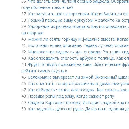
36.
Что делать если яблоня осенью зацвела. Оборва
году яблоньке-трехлетке?
37.
Как засушить цветы гортензии. Как избавиться от 
38.
Горький перец на зиму с уксусом. А залейте-ка ос
39.
Удобрение из рыбных отходов. Как использовать 
на огороде
40.
Можно ли сеять горчицу и фацелию вместе. Когд
41.
Болотная герань описание. Герань луговая описа
42.
Многолетние сидераты для огорода. Растения-си
43.
Как определить спелость арбуза в теплице. Как о
44.
Фрукт по вкусу похожий на киви. Экзотические фру
рейтинг самых вкусных
45.
Белокрылка вымерзает ли зимой. Жизненный цикл
46.
Как очистить топор от ржавчины в домашних усло
47.
Как отбирать чеснок для посадки. Как сажать яро
48.
Посадка репы под зиму. Когда сажают репу
49.
Сладкая Картошка почему. История сладкой карт
50.
Как заделать дупло в груше. Дупло на плодовом де