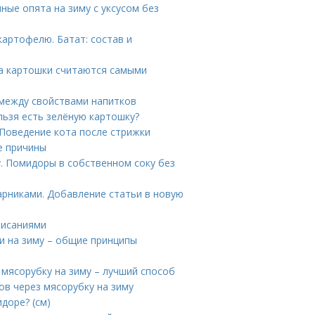
ные опята на зиму с уксусом без
картофелю. Батат: состав и
та картошки считаются самыми
 между свойствами напитков
льзя есть зелёную картошку?
 Поведение кота после стрижки
е причины
. Помидоры в собственном соку без
арниками. Добавление статьи в новую
писаниями
 на зиму – общие принципы
мясорубку на зиму – лучший способ
в через мясорубку на зиму
доре? (см)