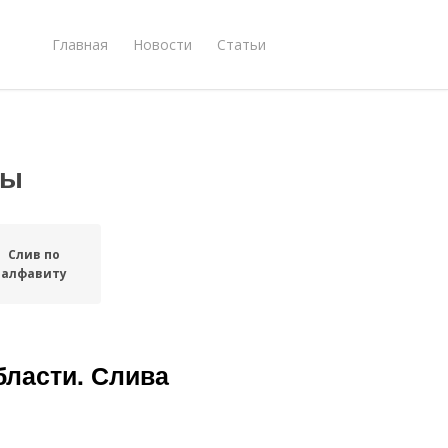
Главная
Новости
Статьи
сы
Слив по
алфавиту
бласти. Слива