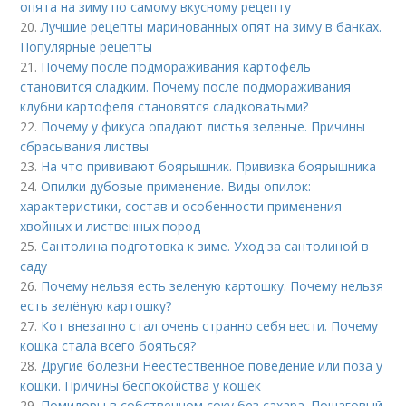
опята на зиму по самому вкусному рецепту
20.
Лучшие рецепты маринованных опят на зиму в банках.
Популярные рецепты
21.
Почему после подмораживания картофель
становится сладким. Почему после подмораживания
клубни картофеля становятся сладковатыми?
22.
Почему у фикуса опадают листья зеленые. Причины
сбрасывания листвы
23.
На что прививают боярышник. Прививка боярышника
24.
Опилки дубовые применение. Виды опилок:
характеристики, состав и особенности применения
хвойных и лиственных пород
25.
Сантолина подготовка к зиме. Уход за сантолиной в
саду
26.
Почему нельзя есть зеленую картошку. Почему нельзя
есть зелёную картошку?
27.
Кот внезапно стал очень странно себя вести. Почему
кошка стала всего бояться?
28.
Другие болезни Неестественное поведение или поза у
кошки. Причины беспокойства у кошек
29.
Помидоры в собственном соку без сахара. Пошаговый