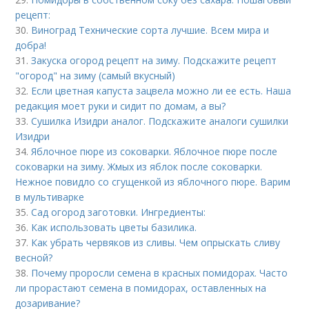
рецепт:
30.
Виноград Технические сорта лучшие. Всем мира и
добра!
31.
Закуска огород рецепт на зиму. Подскажите рецепт
"огород" на зиму (самый вкусный)
32.
Если цветная капуста зацвела можно ли ее есть. Наша
редакция моет руки и сидит по домам, а вы?
33.
Сушилка Изидри аналог. Подскажите аналоги сушилки
Изидри
34.
Яблочное пюре из соковарки. Яблочное пюре после
соковарки на зиму. Жмых из яблок после соковарки.
Нежное повидло со сгущенкой из яблочного пюре. Варим
в мультиварке
35.
Сад огород заготовки. Ингредиенты:
36.
Как использовать цветы базилика.
37.
Как убрать червяков из сливы. Чем опрыскать сливу
весной?
38.
Почему проросли семена в красных помидорах. Часто
ли прорастают семена в помидорах, оставленных на
дозаривание?