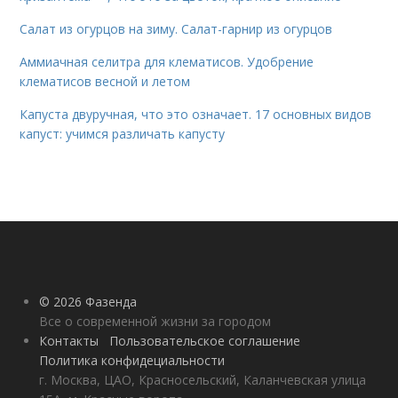
Салат из огурцов на зиму. Салат-гарнир из огурцов
Аммиачная селитра для клематисов. Удобрение
клематисов весной и летом
Капуста двуручная, что это означает. 17 основных видов
капуст: учимся различать капусту
© 2026 Фазенда
Все о современной жизни за городом
Контакты
Пользовательское соглашение
Политика конфидециальности
г. Москва, ЦАО, Красносельский, Каланчевская улица