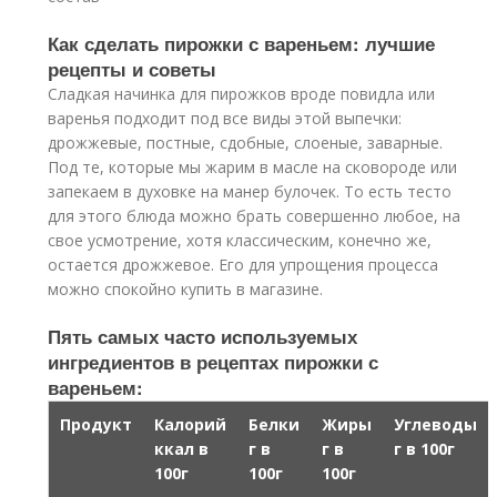
Как сделать пирожки с вареньем: лучшие
рецепты и советы
Сладкая начинка для пирожков вроде повидла или
варенья подходит под все виды этой выпечки:
дрожжевые, постные, сдобные, слоеные, заварные.
Под те, которые мы жарим в масле на сковороде или
запекаем в духовке на манер булочек. То есть тесто
для этого блюда можно брать совершенно любое, на
свое усмотрение, хотя классическим, конечно же,
остается дрожжевое. Его для упрощения процесса
можно спокойно купить в магазине.
Пять самых часто используемых
ингредиентов в рецептах пирожки с
вареньем:
Продукт
Калорий
Белки
Жиры
Углеводы
ккал в
г в
г в
г в 100г
100г
100г
100г