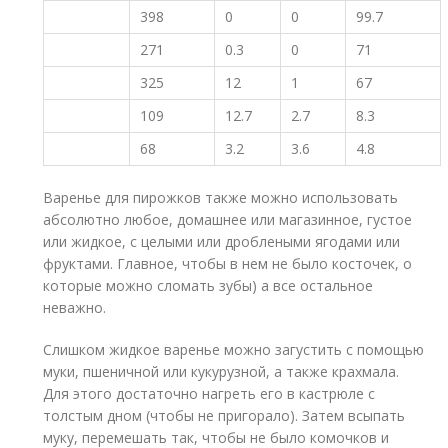
398
0
0
99.7
271
0.3
0
71
325
12
1
67
109
12.7
2.7
8.3
68
3.2
3.6
4.8
Варенье для пирожков также можно использовать
абсолютно любое, домашнее или магазинное, густое
или жидкое, с целыми или дроблеными ягодами или
фруктами. Главное, чтобы в нем не было косточек, о
которые можно сломать зубы) а все остальное
неважно.
Слишком жидкое варенье можно загустить с помощью
муки, пшеничной или кукурузной, а также крахмала.
Для этого достаточно нагреть его в кастрюле с
толстым дном (чтобы не пригорало). Затем всыпать
муку, перемешать так, чтобы не было комочков и