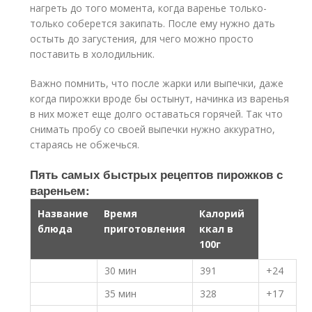
нагреть до того момента, когда варенье только-
только соберется закипать. После ему нужно дать
остыть до загустения, для чего можно просто
поставить в холодильник.
Важно помнить, что после жарки или выпечки, даже
когда пирожки вроде бы остынут, начинка из варенья
в них может еще долго оставаться горячей. Так что
снимать пробу со своей выпечки нужно аккуратно,
стараясь не обжечься.
Пять самых быстрых рецептов пирожков с
вареньем:
Название
Время
Калорий
блюда
приготовления
ккал в
100г
30 мин
391
+24
35 мин
328
+17