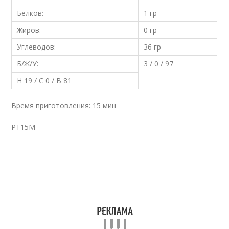
Белков:
1 гр
Жиров:
0 гр
Углеводов:
36 гр
Б/Ж/У:
3 / 0 / 97
Н 19 / С 0 / В 81
Время приготовления: 15 мин
PT15M