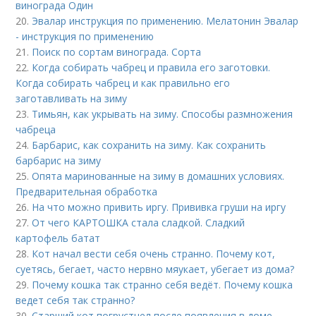
винограда Один
20.
Эвалар инструкция по применению. Мелатонин Эвалар
- инструкция по применению
21.
Поиск по сортам винограда. Сорта
22.
Когда собирать чабрец и правила его заготовки.
Когда собирать чабрец и как правильно его
заготавливать на зиму
23.
Тимьян, как укрывать на зиму. Способы размножения
чабреца
24.
Барбарис, как сохранить на зиму. Как сохранить
барбарис на зиму
25.
Опята маринованные на зиму в домашних условиях.
Предварительная обработка
26.
На что можно привить иргу. Прививка груши на иргу
27.
От чего КАРТОШКА стала сладкой. Сладкий
картофель батат
28.
Кот начал вести себя очень странно. Почему кот,
суетясь, бегает, часто нервно мяукает, убегает из дома?
29.
Почему кошка так странно себя ведёт. Почему кошка
ведет себя так странно?
30.
Старший кот погрустнел после появления в доме