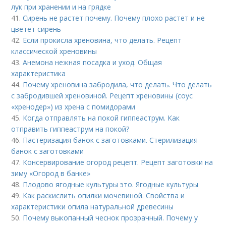
лук при хранении и на грядке
41.
Сирень не растет почему. Почему плохо растет и не
цветет сирень
42.
Если прокисла хреновина, что делать. Рецепт
классической хреновины
43.
Анемона нежная посадка и уход. Общая
характеристика
44.
Почему хреновина забродила, что делать. Что делать
с забродившей хреновиной. Рецепт хреновины (соус
«хренодер») из хрена с помидорами
45.
Когда отправлять на покой гиппеаструм. Как
отправить гиппеаструм на покой?
46.
Пастеризация банок с заготовками. Стерилизация
банок с заготовками
47.
Консервирование огород рецепт. Рецепт заготовки на
зиму «Огород в банке»
48.
Плодово ягодные культуры это. Ягодные культуры
49.
Как раскислить опилки мочевиной. Свойства и
характеристики опила натуральной древесины
50.
Почему выкопанный чеснок прозрачный. Почему у