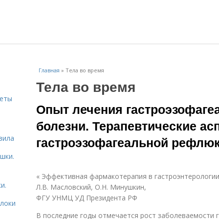
Главная
»
Тела во время
Тела во время
веты
Опыт лечения гастроэзофаг
болезни. Терапевтические ас
ь
вила
гастроэзофагеальной рефлюк
шки.
« Эффективная фармакотерапия в гастроэнтерологии»,
и.
Л.В. Масловский, О.Н. Минушкин,
ФГУ УНМЦ УД Президента РФ
блоки
В последние годы отмечается рост заболеваемости