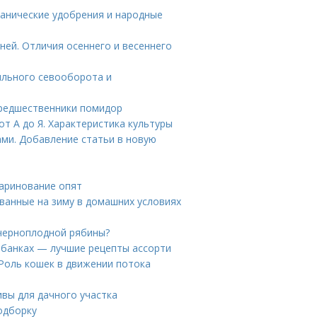
ганические удобрения и народные
ней. Отличия осеннего и весеннего
ильного севооборота и
Предшественники помидор
т А до Я. Характеристика культуры
ами. Добавление статьи в новую
маринование опят
ванные на зиму в домашних условиях
 черноплодной рябины?
в банках — лучшие рецепты ассорти
 Роль кошек в движении потока
ивы для дачного участка
одборку