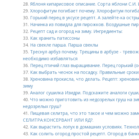
28.
Яблоня кипарисовое описание. Сорта яблони С.И.
29.
Хлорофитум погибает почему. Хлорофитум погиба
30.
Горький перец в уксусе рецепт. А залейте-ка остр
31.
Начинка из повидла для пирожков. Воздушные пир
32.
Рецепт сад и огород на зиму. Ингредиенты:
33.
Как хранить патиссоны
34.
На свекле парша. Парша свеклы
35.
Треснул арбуз почему. Трещины в арбузе - тревож
необходимо избавляться
36.
Перец птичий глаз выращивание. Перец горький (ост
37.
Как выбрать чеснок на посадку. Правильные сроки
38.
Хреновина прокисла, что делать. Рецепт: хренови
зиму
39.
Аналог сушилка Изидри. Подскажите аналоги суши
40.
Что можно приготовить из недозрелых груш на зи
недозрелых груш?
41.
Пищевая селитра, что это такое и чем можно за
СЕЛИТРА:КОНСЕРВАНТ ИЛИ ЯД?.
42.
Как вырастить лопух в домашних условиях. Техно
43.
Как солить огород простой рецепт. Огород в банк