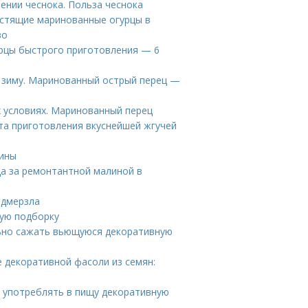
ении чеснока. Польза чеснока
устящие маринованные огурцы в
во
рцы быстрого приготовления — 6
 зиму. Маринованный острый перец —
 условиях. Маринованный перец
та приготовления вкуснейшей жгучей
лины
да за ремонтантной малиной в
одмерзла
вую подборку
льно сажать вьющуюся декоративную
 декоративной фасоли из семян:
 употреблять в пищу декоративную