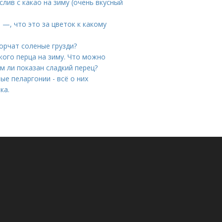
слив с какао на зиму (очень вкусный
—, что это за цветок к какому
горчат соленые грузди?
ого перца на зиму. Что можно
ем ли показан сладкий перец?
е пеларгонии - всё о них
ка.