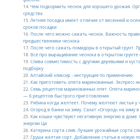
14.
Чем подкормить чеснок для хорошего урожая. Ор
средства
15.
Летняя посадка имеет отличия от весенней и осен
сроков посадки
16.
После чего можно сажать чеснок. Важность прав
предшественники чеснока
17.
После чего сажать помидоры в открытый грунт. 
18.
Всё про выращивание чеснока в открытом грунте о
19.
Слива совместимость с другими деревьями и куст
подборку
20.
Алтайский эликсир - инструкция по применению
21.
Как приготовить опята маринованные. Экспресс-
22.
Семь рецептов маринованных опят. Опята марино
— 6 рецептов быстрого приготовления
23.
Рябина когда желтеет. Почему желтеют листья у
24.
Огород в банки на зиму. Салат «Огород» на зиму 
25.
Как кошки чувствуют негативную энергию в доме.
энергии Ци
26.
Катерина сорта слив. Лучшие урожайные сорта сл
27.
Груша желтая сорт. Добавление статьи в новую п