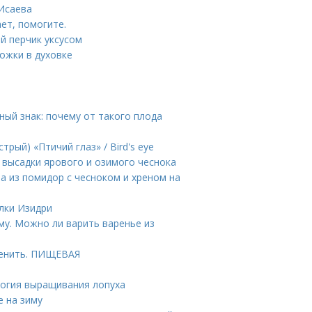
 Исаева
ет, помогите.
ый перчик уксусом
ожки в духовке
ный знак: почему от такого плода
рый) «Птичий глаз» / Bird's eye
 высадки ярового и озимого чеснока
на из помидор с чесноком и хреном на
лки Изидри
му. Можно ли варить варенье из
менить. ПИЩЕВАЯ
логия выращивания лопуха
е на зиму