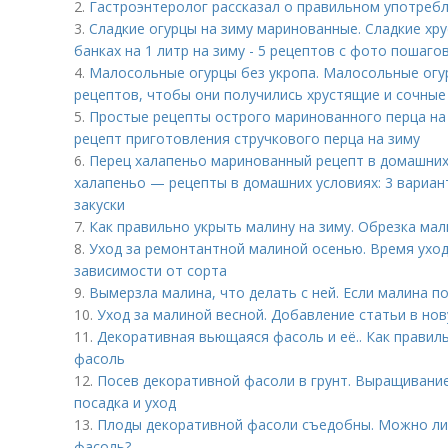
2.
Гастроэнтеролог рассказал о правильном употребл
3.
Сладкие огурцы на зиму маринованные. Сладкие хр
банках на 1 литр на зиму - 5 рецептов с фото пошаго
4.
Малосольные огурцы без укропа. Малосольные огу
рецептов, чтобы они получились хрустящие и сочные
5.
Простые рецепты острого маринованного перца на
рецепт приготовления стручкового перца на зиму
6.
Перец халапеньо маринованный рецепт в домашних
халапеньо — рецепты в домашних условиях: 3 вариан
закуски
7.
Как правильно укрыть малину на зиму. Обрезка ма
8.
Уход за ремонтантной малиной осенью. Время ухо
зависимости от сорта
9.
Вымерзла малина, что делать с ней. Если малина п
10.
Уход за малиной весной. Добавление статьи в но
11.
Декоративная вьющаяся фасоль и её.. Как прави
фасоль
12.
Посев декоративной фасоли в грунт. Выращивание
посадка и уход
13.
Плоды декоративной фасоли съедобны. Можно ли
фасоль?