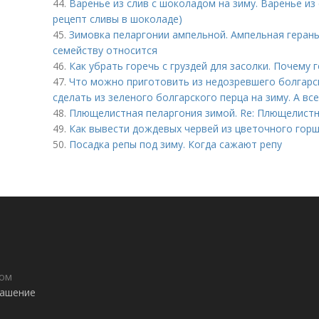
44.
Варенье из слив с шоколадом на зиму. Варенье из 
рецепт сливы в шоколаде)
45.
Зимовка пеларгонии ампельной. Ампельная герань 
семейству относится
46.
Как убрать горечь с груздей для засолки. Почему 
47.
Что можно приготовить из недозревшего болгарск
сделать из зеленого болгарского перца на зиму. А вс
48.
Плющелистная пеларгония зимой. Re: Плющелистны
49.
Как вывести дождевых червей из цветочного горш
50.
Посадка репы под зиму. Когда сажают репу
дом
лашение