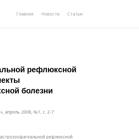
Главная
Новости
Статьи
еальной рефлюксной
пекты
сной болезни
 апрель 2008, №1, с. 2-7
 гастроэзофагеальной рефлюксной