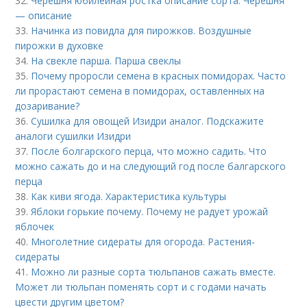
32.
Черешня юбилейная ростка описание сорта. Черешня
— описание
33.
Начинка из повидла для пирожков. Воздушные
пирожки в духовке
34.
На свекле парша. Парша свеклы
35.
Почему проросли семена в красных помидорах. Часто
ли прорастают семена в помидорах, оставленных на
дозаривание?
36.
Сушилка для овощей Изидри аналог. Подскажите
аналоги сушилки Изидри
37.
После болгарского перца, что можно садить. Что
можно сажать до и на следующий год после балгарского
перца
38.
Как киви ягода. Характеристика культуры
39.
Яблоки горькие почему. Почему не радует урожай
яблочек
40.
Многолетние сидераты для огорода. Растения-
сидераты
41.
Можно ли разные сорта тюльпанов сажать вместе.
Может ли тюльпан поменять сорт и с годами начать
цвести другим цветом?