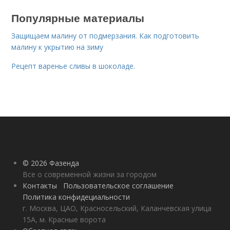
Популярные материалы
Защищаем малину от подмерзания. Как подготовить
малину к укрытию на зиму
Рецепт варенье сливы в шоколаде.
© 2026 Фазенда
Все о современной жизни за городом
Контакты
Пользовательское соглашение
Политика конфидециальности
г. Москва, ЦАО, Красносельский, Каланчевская улица
15А, м. Красные ворота