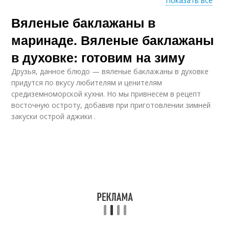
Показать все
Вяленые баклажаны в
Вяленые фрукты
Вяленые перцы
маринаде. Вяленые баклажаны
в духовке: готовим на зиму
Друзья, данное блюдо — вяленые баклажаны в духовке
Вяленые груши
Вяленые сливы
придутся по вкусу любителям и ценителям
средиземноморской кухни. Но мы привнесем в рецепт
восточную остроту, добавив при приготовлении зимней
закуски острой аджики .
Вяленые бананы