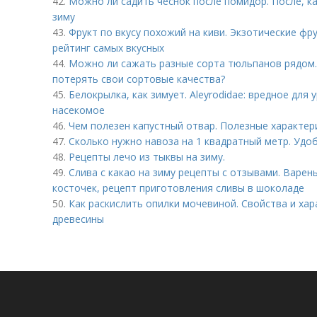
42.
Можно ли садить чеснок после помидор. После, к
зиму
43.
Фрукт по вкусу похожий на киви. Экзотические фру
рейтинг самых вкусных
44.
Можно ли сажать разные сорта тюльпанов рядом
потерять свои сортовые качества?
45.
Белокрылка, как зимует. Aleyrodidae: вредное дл
насекомое
46.
Чем полезен капустный отвар. Полезные характер
47.
Сколько нужно навоза на 1 квадратный метр. Удо
48.
Рецепты лечо из тыквы на зиму.
49.
Слива с какао на зиму рецепты с отзывами. Варень
косточек, рецепт приготовления сливы в шоколаде
50.
Как раскислить опилки мочевиной. Свойства и ха
древесины