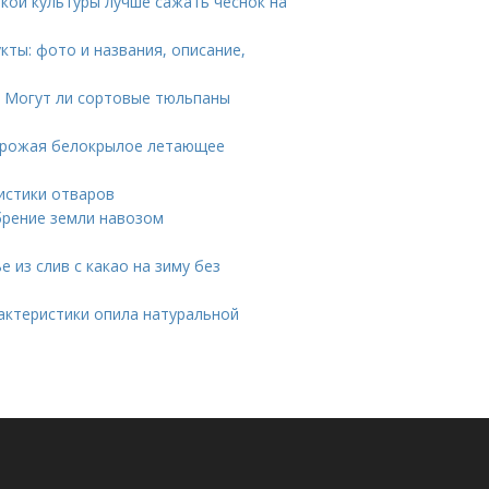
акой культуры лучше сажать чеснок на
кты: фото и названия, описание,
. Могут ли сортовые тюльпаны
я урожая белокрылое летающее
истики отваров
брение земли навозом
е из слив с какао на зиму без
рактеристики опила натуральной