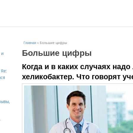
Главная
»
Большие цифры
Большие цифры
 и
Когда и в каких случаях надо
 Re:
хеликобактер. Что говорят у
йся
зывы,
.