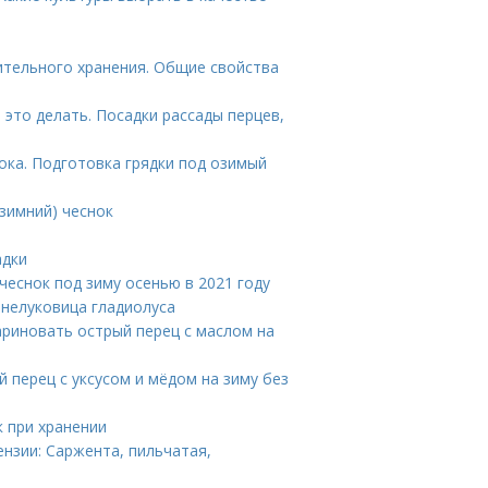
ительного хранения. Общие свойства
это делать. Посадки рассады перцев,
ока. Подготовка грядки под озимый
зимний) чеснок
адки
 чеснок под зиму осенью в 2021 году
бнелуковица гладиолуса
ариновать острый перец с маслом на
 перец с уксусом и мёдом на зиму без
к при хранении
ензии: Саржента, пильчатая,