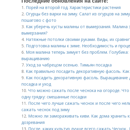
Последние обновления на сайте:
1.
Порей на второй год. Характеристики растения
2.
Огурцы без варки на зиму. Салат из огурцов на зим
пошагово с фото
3.
Как уберечь кусты малины от вымерзания. Малина з
вымерзания?
4.
Натяжные потолки своими руками. Виды, их сравни
5.
Подготовка малины к зиме. Необходимость и проц
6.
Моя малина теперь зимует без проблем. Голубика: 
выращиванию
7.
Уход за чабрецом осенью. Тимьян посадка
8.
Как правильно посадить декоративную фасоль. Как
9.
Как посадить декоративную фасоль. Выращивание 
посадка и уход
10.
Что можно сажать после чеснока на огороде. Что
одну грядку: смешанные посадки
11.
После чего лучше сажать чеснок и после чего нел
сажать чеснок под зиму
12.
Можно ли замораживать киви. Как дома хранить к
дозревания
13.
После, каких культур лучше всего сажать Чеснок..