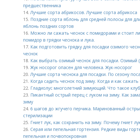
предшественника
14.
Лучшие сорта абрикосов. Лучшие сорта абрикоса
15.
Поздние сорта яблонь для средней полосы для дл
яблонь поздних сортов
16.
Можно ли сажать чеснок с помидорами и стоит ли 
помидор в грядки чеснока и лука.
17.
Как подготовить грядку для посадки озимого чесн
чеснок
18.
Как выбрать озимый чеснок для посадки. Озимый (
19.
Жук носорог опасен для человека. Жук-носорог
20.
Лучшие сорта чеснока для посадки. По сезону пос
21.
Когда садить чеснок под зиму. Когда и как сажать
22.
Гладиолус многолетний зимующий. Что такое клу
23.
Пикантный острый перец с луком на зиму. Как зам
зиму
24.
6 шагов до жгучего перчика. Маринованный острый
стерилизации
25.
Гниет лук, как сохранить на зиму. Почему гниет лу
26.
Серая или пепельная гортензия. Редкие виды горт
пепельная и почвопокровная