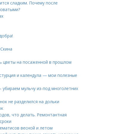
тся сладким. Почему после
коватыми?
ах
добра!
 Скина
ть цветы на посаженной в прошлом
астурция и календула — мои полезные
— убираем мульчу из-под многолетних
нок не разделился на дольки
ок
одов, что делать. Ремонтантная
 сроки
лематисов весной и летом