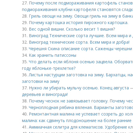
27.
Почему после подмораживания картофель станови
подмораживания клубни картофеля становятся слад
28.
Гриль овощи на зиму. Овощи гриль на зиму в банк
29.
Почему картошка история пирожного картошка.
30.
Вес одной вишни. Сколько весит 1 вишня?
31.
Виноград Технические сорта лучшие. Всем мира и 
32.
Виноград технические сорта. Всем мира и добра!
33.
Черешня Скина описание сорта. Саженцы черешни
34.
Как хранить патиссоны
35.
Что делать если яблоня осенью зацвела. Оборва
году яблоньке-трехлетке?
36.
Листья настурции заготовка на зиму. Бархатцы, н
заготовки на зиму
37.
Нужно ли убирать мульчу осенью. Конец августа 
деревьев и винограда!
38.
Почему чеснок не завязывает головку. Почему чес
39.
Черноплодная рябина вяленая. Варианты заготов
40.
Ремонтантная малина не успевает созреть до хол
малина: как сдвинуть плодоношение на более ранние
41.
Аммиачная селитра для клематисов. Удобрение к