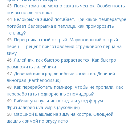
43.
После томатов можно сажать чеснок. Особенность
почвы после чеснока
44.
Белокрылка зимой погибает. При какой температуре
погибает белокрылка в теплице, как проморозить
теплицу?
45.
Перец пикантный острый. Маринованный острый
перец — рецепт приготовления стручкового перца на
зиму
46.
Лилейник, как быстро разрастается. Как быстро
размножить лилейники
47.
Девичий виноград лечебные свойства. Девичий
виноград (Parthenocissus)
48.
Как переработать помидор, чтобы не пропали. Как
переработать подпорченные помидоры?
49.
Рябчик ува вульпис посадка и уход форум.
Фритиллярия uva-vulpis (луковицы)
50.
Овощной шашлык на зиму на костре. Овощной
шашлык зимой по вкусу лето