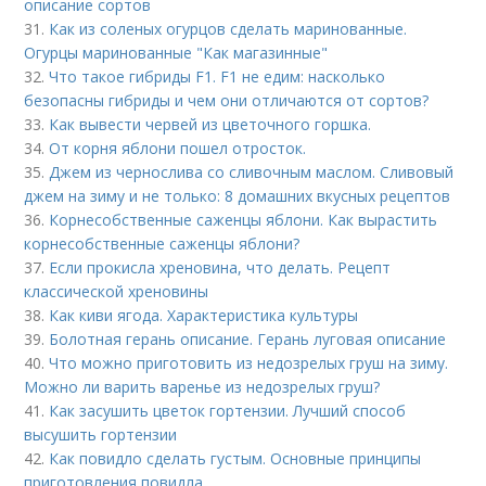
описание сортов
31.
Как из соленых огурцов сделать маринованные.
Огурцы маринованные "Как магазинные"
32.
Что такое гибриды F1. F1 не едим: насколько
безопасны гибриды и чем они отличаются от сортов?
33.
Как вывести червей из цветочного горшка.
34.
От корня яблони пошел отросток.
35.
Джем из чернослива со сливочным маслом. Сливовый
джем на зиму и не только: 8 домашних вкусных рецептов
36.
Корнесобственные саженцы яблони. Как вырастить
корнесобственные саженцы яблони?
37.
Если прокисла хреновина, что делать. Рецепт
классической хреновины
38.
Как киви ягода. Характеристика культуры
39.
Болотная герань описание. Герань луговая описание
40.
Что можно приготовить из недозрелых груш на зиму.
Можно ли варить варенье из недозрелых груш?
41.
Как засушить цветок гортензии. Лучший способ
высушить гортензии
42.
Как повидло сделать густым. Основные принципы
приготовления повидла