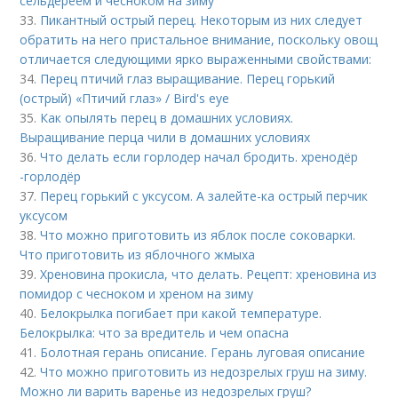
сельдереем и чесноком на зиму
33.
Пикантный острый перец. Некоторым из них следует
обратить на него пристальное внимание, поскольку овощ
отличается следующими ярко выраженными свойствами:
34.
Перец птичий глаз выращивание. Перец горький
(острый) «Птичий глаз» / Bird's eye
35.
Как опылять перец в домашних условиях.
Выращивание перца чили в домашних условиях
36.
Что делать если горлодер начал бродить. хренодёр
-горлодёр
37.
Перец горький с уксусом. А залейте-ка острый перчик
уксусом
38.
Что можно приготовить из яблок после соковарки.
Что приготовить из яблочного жмыха
39.
Хреновина прокисла, что делать. Рецепт: хреновина из
помидор с чесноком и хреном на зиму
40.
Белокрылка погибает при какой температуре.
Белокрылка: что за вредитель и чем опасна
41.
Болотная герань описание. Герань луговая описание
42.
Что можно приготовить из недозрелых груш на зиму.
Можно ли варить варенье из недозрелых груш?