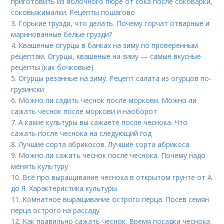
приготовить из яблочного пюре от сока после соковарки,
соковыжималки. Рецепты пошагово
3.
Горькие грузди, что делать. Почему горчат отварные и
маринованные белые грузди?
4.
Квашеные огурцы в банках на зиму по проверенным
рецептам. Огурцы, квашеные на зиму — самые вкусные
рецепты (как бочковые)
5.
Огурцы резанные на зиму. Рецепт салата из огурцов по-
грузински
6.
Можно ли садить чеснок после моркови. Можно ли
сажать чеснок после моркови и наоборот
7.
А какие культуры вы сажаете после чеснока. Что
сажать после чеснока на следующий год
8.
Лучшие сорта абрикосов. Лучшие сорта абрикоса
9.
Можно ли сажать чеснок после чеснока. Почему надо
менять культуру
10.
Всё про выращивание чеснока в открытом грунте от А
до Я. Характеристика культуры
11.
Комнатное выращивание острого перца. Посев семян
перца острого на рассаду
12.
Как правильно сажать чеснок. Время посадки чеснока