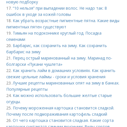
новую подборку
17.
“10 нельзя” при выпадении волос. Не надо так: 8
ошибок в уходе за кожей головы
18.
Как убрать возрастные пигментные пятна. Какие виды
пигментных пятен существуют
19.
Тимьян на подоконнике круглый год. Посадка
семенами
20.
Барбарис, как сохранить на зиму. Как сохранить
барбарис на зиму
21.
Перец острый маринованный на зиму. Маринад по-
болгарски «Пукани чушлета»
22.
Как хранить лайм в домашних условиях. Как хранить
свежие цельные лаймы - сроки и условия хранения
23.
Лучшие рецепты маринованных опят на зиму в банках.
Популярные рецепты
24.
Как можно использовать большие желтые старые
огурцы.
25.
Почему мороженная картошка становится сладкой.
Почему после подмораживания картофель сладкий
26.
От чего картошка становится сладкая. Какие сорта
картошки считаются самыми вкусными: Виды сортов