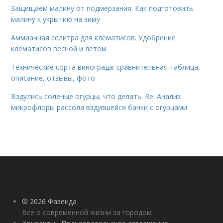
Защищаем малину от подмерзания. Как подготовить
малину к укрытию на зиму
Аммиачная селитра для клематисов. Удобрение
клематисов весной и летом
Технические сорта винограда: сравнительная таблица,
описание, отзывы, фото
Вздулись соленые огурцы, что делать. Re: Анализ
микрофлоры рассола вздувшейся банки с огурцами
© 2026 Фазенда
Все о современной жизни за городом