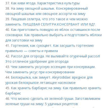
37.
Как киви ягода. Характеристика культуры
38.
На зиму овощной шашлык. Консервированный
овощной шашлык или овощное ассорти на зиму
39.
Пищевая селитра, что это такое и чем можно
заменить. ПИЩЕВАЯ СЕЛИТРА:КОНСЕРВАНТ ИЛИ ЯД?.
40.
Как приготовить повидло из яблок оставшихся после
соковарки. Как правильно выбрать и подготовить яблоки
для заготовки на зиму
41.
Гортензия, как сухоцвет. Как засушить гортензию
правильно — советы и правила
42.
Рассол для огорода. Не выливайте огуречный рассол!
Это отличное удобрение для огорода
43.
Чем заменить уксусную эссенцию при консервации.
Чем заменить уксус при консервировании
44.
Белокрылка, как зимует. Aleyrodidae: вредное для
урожая белокрылое летающее насекомое
45.
Как хранить барбарис на зиму. Как правильно хранить
барбарис
46.
Что можно сделать из зеленой груши. Заготавливаем
зеленые груши на зиму: 5 удачных рецептов