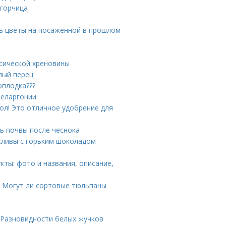
 горчица
ть цветы на посаженной в прошлом
ссической хреновины
лый перец
оплодка???
пеларгонии
ол! Это отличное удобрение для
ь почвы после чеснока
 сливы с горьким шоколадом –
кты: фото и названия, описание,
. Могут ли сортовые тюльпаны
 Разновидности белых жучков