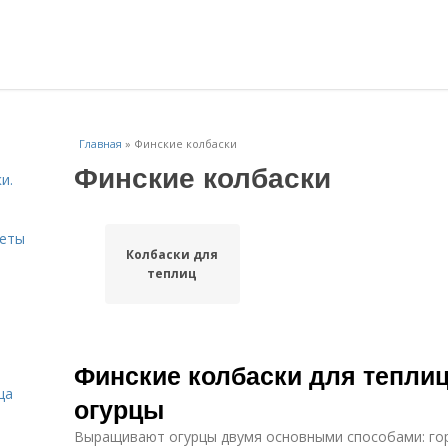
Главная
»
Финские колбаски
Финские колбаски
и.
веты
Колбаски для
теплиц
Финские колбаски для теплиц
ца
огурцы
Выращивают огурцы двумя основными способами: го