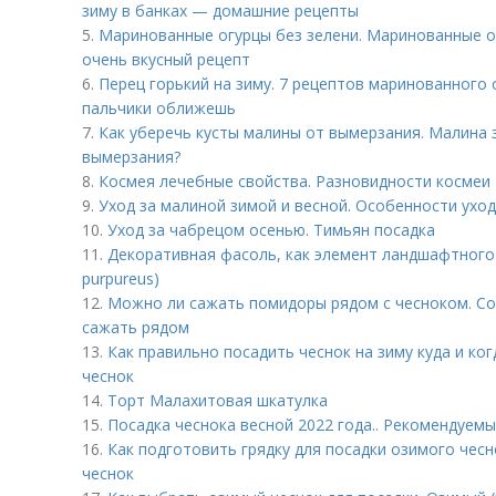
зиму в банках — домашние рецепты
5.
Маринованные огурцы без зелени. Маринованные о
очень вкусный рецепт
6.
Перец горький на зиму. 7 рецептов маринованного 
пальчики оближешь
7.
Как уберечь кусты малины от вымерзания. Малина з
вымерзания?
8.
Космея лечебные свойства. Разновидности космеи
9.
Уход за малиной зимой и весной. Особенности ухо
10.
Уход за чабрецом осенью. Тимьян посадка
11.
Декоративная фасоль, как элемент ландшафтного 
purpureus)
12.
Можно ли сажать помидоры рядом с чесноком. Сос
сажать рядом
13.
Как правильно посадить чеснок на зиму куда и ко
чеснок
14.
Торт Малахитовая шкатулка
15.
Посадка чеснока весной 2022 года.. Рекомендуемы
16.
Как подготовить грядку для посадки озимого чесн
чеснок