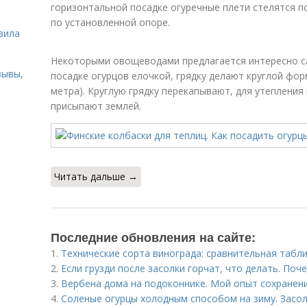
горизонтальной посадке огуречные плети стелятся по
ь
по установленной опоре.
вила
Некоторыми овощеводами предлагается интересно са
зывы,
посадке огурцов елочкой, грядку делают круглой фор
метра). Круглую грядку перекапывают, для утепления
присыпают землей.
Читать дальше →
Последние обновления на сайте:
1.
Технические сорта винограда: сравнительная табли
2.
Если грузди после засолки горчат, что делать. Поч
3.
Вербена дома на подоконнике. Мой опыт сохранени
4.
Соленые огурцы холодным способом на зиму. Засо