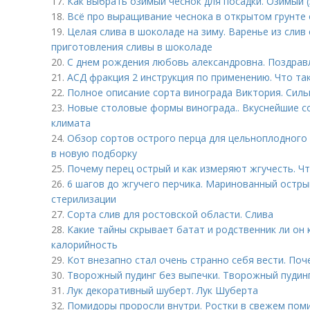
17.
Как выбрать озимый чеснок для посадки. Озимый (
18.
Всё про выращивание чеснока в открытом грунте о
19.
Целая слива в шоколаде на зиму. Варенье из слив 
приготовления сливы в шоколаде
20.
С днем рождения любовь александровна. Поздрав
21.
АСД фракция 2 инструкция по применению. Что так
22.
Полное описание сорта винограда Виктория. Силь
23.
Новые столовые формы винограда.. Вкуснейшие со
климата
24.
Обзор сортов острого перца для цельноплодного
в новую подборку
25.
Почему перец острый и как измеряют жгучесть. Ч
26.
6 шагов до жгучего перчика. Маринованный острый
стерилизации
27.
Сорта слив для ростовской области. Слива
28.
Какие тайны скрывает батат и родственник ли он 
калорийность
29.
Кот внезапно стал очень странно себя вести. Поч
30.
Творожный пудинг без выпечки. Творожный пудинг
31.
Лук декоративный шуберт. Лук Шуберта
32.
Помидоры проросли внутри. Ростки в свежем поми