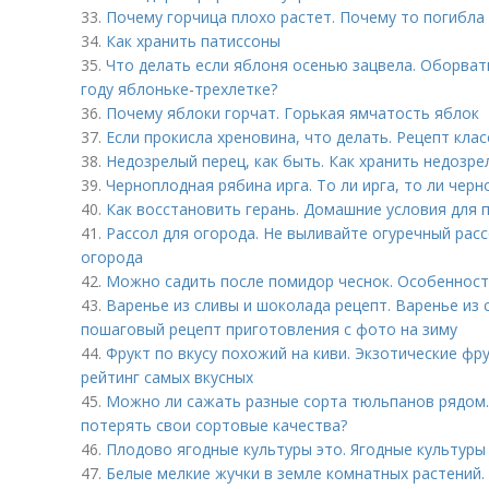
33.
Почему горчица плохо растет. Почему то погибла
34.
Как хранить патиссоны
35.
Что делать если яблоня осенью зацвела. Оборва
году яблоньке-трехлетке?
36.
Почему яблоки горчат. Горькая ямчатость яблок
37.
Если прокисла хреновина, что делать. Рецепт кла
38.
Недозрелый перец, как быть. Как хранить недозре
39.
Черноплодная рябина ирга. То ли ирга, то ли черн
40.
Как восстановить герань. Домашние условия для 
41.
Рассол для огорода. Не выливайте огуречный расс
огорода
42.
Можно садить после помидор чеснок. Особенност
43.
Варенье из сливы и шоколада рецепт. Варенье из
пошаговый рецепт приготовления с фото на зиму
44.
Фрукт по вкусу похожий на киви. Экзотические фру
рейтинг самых вкусных
45.
Можно ли сажать разные сорта тюльпанов рядом
потерять свои сортовые качества?
46.
Плодово ягодные культуры это. Ягодные культуры
47.
Белые мелкие жучки в земле комнатных растений.