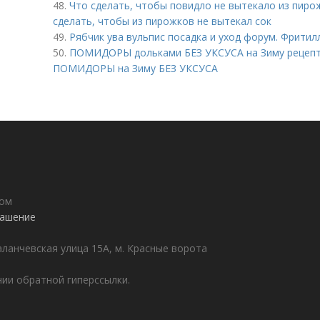
48.
Что сделать, чтобы повидло не вытекало из пирож
сделать, чтобы из пирожков не вытекал сок
49.
Рябчик ува вульпис посадка и уход форум. Фритилл
50.
ПОМИДОРЫ дольками БЕЗ УКСУСА на Зиму рецепты
ПОМИДОРЫ на Зиму БЕЗ УКСУСА
дом
лашение
аланчевская улица 15А, м. Красные ворота
ии обратной гиперссылки.