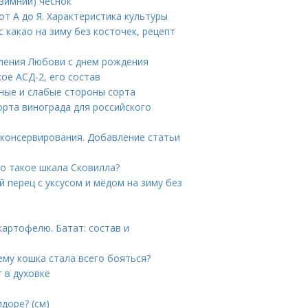
зимний) чеснок
т А до Я. Характеристика культуры
с какао на зиму без косточек, рецепт
ления Любови с днем рождения
ое АСД-2, его состав
ные и слабые стороны сорта
рта винограда для российского
 консервирования. Добавление статьи
то такое шкала Сковилла?
 перец с уксусом и мёдом на зиму без
картофелю. Батат: состав и
ему кошка стала всего бояться?
 в духовке
доре? (см)