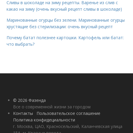
Сливы в шоколаде на зиму рецепты. Варенье из слив с
какао на зиму (очень вкусный рецепт сливы в шоколаде)
Маринованные огурцы без зелени. Маринованные огурцы
хрустящие без стерилизации: очень вкусный рецепт
Почему батат полезнее картошки. Картофель или батат:
что выбрать?
© 2026 Фазенда
Все о современной жизни за городом
Контакты
Пользовательское соглашение
Политика конфидециальности
г. Москва, ЦАО, Красносельский, Каланчевская улица
15А, м. Красные ворота