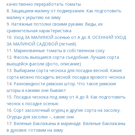
качественно переработать томаты.
8.
Защищаем малину от подмерзания. Как подготовить
малину к укрытию на зиму
9.
Натяжные потолки своими руками. Виды, их
сравнительная характеристика
10.
Уход ЗА МАЛИНОЙ осенью от А до Я. ОСЕННИЙ УХОД
ЗА МАЛИНОЙ САДОВОЙ (летней)
11.
Маринованные томаты в собственном соку
12.
Фасоль вьющаяся сорта съедобная. Лучшие сорта
вьющейся фасоли (фото, описание)
13.
Выбираем сорта чеснока для посадки весной. Какие
сорта можно посадить весной: посадка ярового чеснока
14.
Разновидности римских штор. Что такое римские
шторы и какими они бывают
15.
Посадка чеснока под зиму от А до Я. Как подготовить
чеснок к посадке осенью
16.
Сорт засолочный огурец и другие сорта на засолку.
Огурцы для засолки –, какие они
17.
Вяленые баклажаны в маринаде. Вяленые баклажаны
в духовке: готовим на зиму