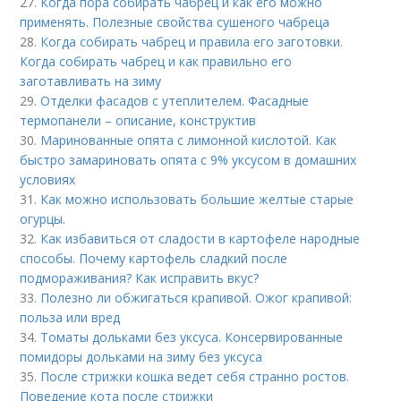
27.
Когда пора собирать чабрец и как его можно
применять. Полезные свойства сушеного чабреца
28.
Когда собирать чабрец и правила его заготовки.
Когда собирать чабрец и как правильно его
заготавливать на зиму
29.
Отделки фасадов с утеплителем. Фасадные
термопанели – описание, конструктив
30.
Маринованные опята с лимонной кислотой. Как
быстро замариновать опята с 9% уксусом в домашних
условиях
31.
Как можно использовать большие желтые старые
огурцы.
32.
Как избавиться от сладости в картофеле народные
способы. Почему картофель сладкий после
подмораживания? Как исправить вкус?
33.
Полезно ли обжигаться крапивой. Ожог крапивой:
польза или вред
34.
Томаты дольками без уксуса. Консервированные
помидоры дольками на зиму без уксуса
35.
После стрижки кошка ведет себя странно ростов.
Поведение кота после стрижки