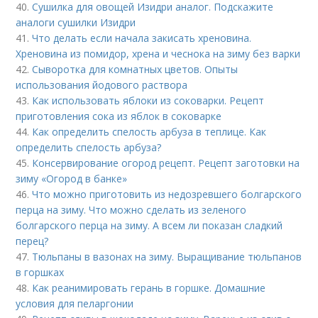
40.
Сушилка для овощей Изидри аналог. Подскажите
аналоги сушилки Изидри
41.
Что делать если начала закисать хреновина.
Хреновина из помидор, хрена и чеснока на зиму без варки
42.
Сыворотка для комнатных цветов. Опыты
использования йодового раствора
43.
Как использовать яблоки из соковарки. Рецепт
приготовления сока из яблок в соковарке
44.
Как определить спелость арбуза в теплице. Как
определить спелость арбуза?
45.
Консервирование огород рецепт. Рецепт заготовки на
зиму «Огород в банке»
46.
Что можно приготовить из недозревшего болгарского
перца на зиму. Что можно сделать из зеленого
болгарского перца на зиму. А всем ли показан сладкий
перец?
47.
Тюльпаны в вазонах на зиму. Выращивание тюльпанов
в горшках
48.
Как реанимировать герань в горшке. Домашние
условия для пеларгонии