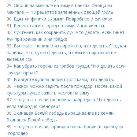
29.
Овощи на мангале на зиму в банках. Овощи на
мангале — 10 рецептов запеченных овощей гриль
30.
Едят ли финики сырыми. Подробнее о финиках
31.
Рецепт сад и огород на зиму. Ингредиенты:
32.
Лук гниет, как сохранить лук. Что делать, если гниет
лук при хранении и на грядке
33.
Вытекает повидло из пирожков, что делать. Ягодная
начинка. Что нужно сделать, чтобы из пирожков не
вытекал сок
34.
Как убрать горечь из грибов грузди. Что делать если
грузди горчат?
35.
В августе купила лилии с ростками, что делать.
36.
Чеснок можно садить после помидор. После, какой
культуры лучше сажать чеснок на зиму
37.
Что делать если хреновина забродила. Что делать
если забродил хренодер?
38.
Эхинацея Белый лебедь выращивание из семян.
Эхинацея Белый лебедь
39.
Что делать если горлодер начал бродить. хренодёр
-горлодёр