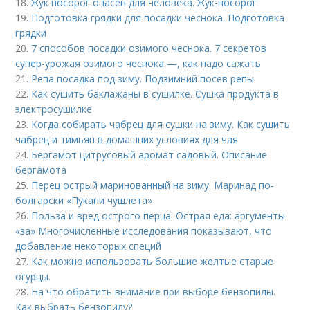
18.
Жук носорог опасен для человека. Жук-носорог
19.
Подготовка грядки для посадки чеснока. Подготовка
грядки
20.
7 способов посадки озимого чеснока. 7 секретов
супер-урожая озимого чеснока —, как надо сажать
21.
Репа посадка под зиму. Подзимний посев репы
22.
Как сушить баклажаны в сушилке. Сушка продукта в
электросушилке
23.
Когда собирать чабрец для сушки на зиму. Как сушить
чабрец и тимьян в домашних условиях для чая
24.
Бергамот цитрусовый аромат садовый. Описание
бергамота
25.
Перец острый маринованный на зиму. Маринад по-
болгарски «Пукани чушлета»
26.
Польза и вред острого перца. Острая еда: аргументы
«за» Многочисленные исследования показывают, что
добавление некоторых специй
27.
Как можно использовать большие желтые старые
огурцы.
28.
На что обратить внимание при выборе бензопилы.
Как выбрать бензопилу?