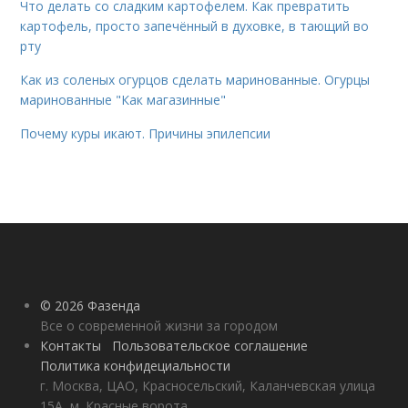
Что делать со сладким картофелем. Как превратить
картофель, просто запечённый в духовке, в тающий во
рту
Как из соленых огурцов сделать маринованные. Огурцы
маринованные "Как магазинные"
Почему куры икают. Причины эпилепсии
© 2026 Фазенда
Все о современной жизни за городом
Контакты
Пользовательское соглашение
Политика конфидециальности
г. Москва, ЦАО, Красносельский, Каланчевская улица
15А, м. Красные ворота