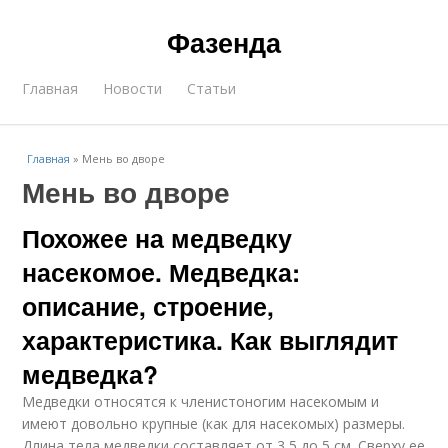
Фазенда
Главная
Новости
Статьи
Главная
»
Мень во дворе
Мень во дворе
Похожее на медведку
насекомое. Медведка:
описание, строение,
характеристика. Как выглядит
медведка?
Медведки относятся к членистоногим насекомым и
имеют довольно крупные (как для насекомых) размеры.
Длина тела медведки составляет от 3,5 до 5 см. Сверху ее