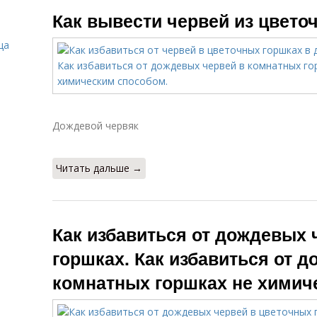
цветочных
цветочных
Как вывести червей из цветоч
контейнерах
горшках
ца
Дождевы из
Черви на
цветочного
участке
горшка
Дождевой червяк
Червь в
Черви на газоне
цветочном
горшке
Читать дальше →
Как избавиться от дождевых 
горшках. Как избавиться от 
комнатных горшках не химич