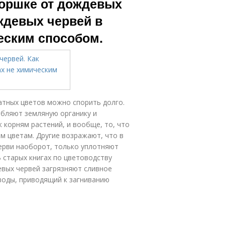
горшке от дождевых
ождевых червей в
еским способом.
атных цветов можно спорить долго.
бляют земляную органику и
к корням растений, и вообще, то, что
м цветам. Другие возражают, что в
ерви наоборот, только уплотняют
 старых книгах по цветоводству
вых червей загрязняют сливное
 воды, приводящий к загниванию