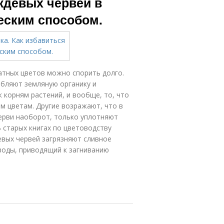
ождевых червей в
еским способом.
атных цветов можно спорить долго.
бляют земляную органику и
к корням растений, и вообще, то, что
м цветам. Другие возражают, что в
ерви наоборот, только уплотняют
 старых книгах по цветоводству
вых червей загрязняют сливное
 воды, приводящий к загниванию