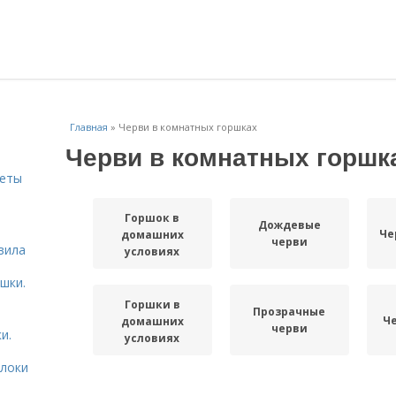
Главная
»
Черви в комнатных горшках
Черви в комнатных горшк
веты
Горшок в
Дождевые
ь
Че
домашних
черви
вила
условиях
шки.
Горшки в
Прозрачные
Ч
домашних
черви
и.
условиях
блоки
Черви в
Черви в