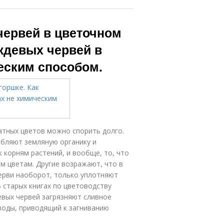
червей в цветочном
ождевых червей в
еским способом.
атных цветов можно спорить долго.
бляют земляную органику и
к корням растений, и вообще, то, что
м цветам. Другие возражают, что в
ерви наоборот, только уплотняют
 старых книгах по цветоводству
вых червей загрязняют сливное
 воды, приводящий к загниванию