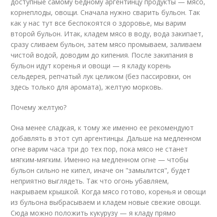
доступные самому бедному аргентинцу продукты — мясо,
корнеплоды, овощи. Сначала нужно сварить бульон. Так
как у нас тут все беспокоятся о здоровье, мы варим
второй бульон. Итак, кладем мясо в воду, вода закипает,
сразу сливаем бульон, затем мясо промываем, заливаем
чистой водой, доводим до кипения. После закипания в
бульон идут коренья и овощи — я кладу корень
сельдерея, репчатый лук целиком (без пассировки, он
здесь только для аромата), желтую морковь.
Почему желтую?
Она менее сладкая, к тому же именно ее рекомендуют
добавлять в этот суп аргентинцы. Дальше на медленном
огне варим часа три до тех пор, пока мясо не станет
мягким-мягким. Именно на медленном огне — чтобы
бульон сильно не кипел, иначе он "замылится", будет
неприятно выглядеть. Так что огонь убавляем,
накрываем крышкой. Когда мясо готово, коренья и овощи
из бульона выбрасываем и кладем новые свежие овощи.
Сюда можно положить кукурузу — я кладу прямо