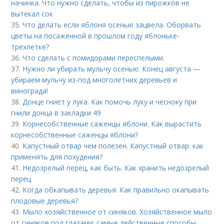
начинка. Что нужно сделать, чтобы из пирожков не
вытекал сок
35.
Что делать если яблоня осенью зацвела. Оборвать
цветы на посаженной в прошлом году яблоньке-
трехлетке?
36.
Что сделать с помидорами переспелыми.
37.
Нужно ли убирать мульчу осенью. Конец августа —
убираем мульчу из-под многолетних деревьев и
винограда!
38.
Донце гниет у лука. Как помочь луку и чесноку при
гнили донца в закладки 49
39.
Корнесобственные саженцы яблони. Как вырастить
корнесобственные саженцы яблони?
40.
Капустный отвар чем полезен. Капустный отвар: как
применять для похудения?
41.
Недозрелый перец, как быть. Как хранить недозрелый
перец
42.
Когда обкапывать деревья. Как правильно окапывать
плодовые деревья?
43.
Мыло хозяйственное от синяков. Хозяйственное мыло
от синяков под глазами: самые действенные способы