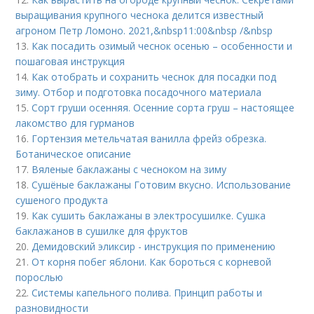
выращивания крупного чеснока делится известный
агроном Петр Ломоно. 2021,&nbsp11:00&nbsp /&nbsp
13.
Как посадить озимый чеснок осенью – особенности и
пошаговая инструкция
14.
Как отобрать и сохранить чеснок для посадки под
зиму. Отбор и подготовка посадочного материала
15.
Сорт груши осенняя. Осенние сорта груш – настоящее
лакомство для гурманов
16.
Гортензия метельчатая ванилла фрейз обрезка.
Ботаническое описание
17.
Вяленые баклажаны с чесноком на зиму
18.
Сушёные баклажаны Готовим вкусно. Использование
сушеного продукта
19.
Как сушить баклажаны в электросушилке. Сушка
баклажанов в сушилке для фруктов
20.
Демидовский эликсир - инструкция по применению
21.
От корня побег яблони. Как бороться с корневой
порослью
22.
Системы капельного полива. Принцип работы и
разновидности