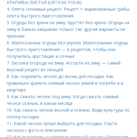
КРАПИВЫ ЛИСТЬЯ (URTICAE FOLIA)
4.
Опята сопливые рецепт. Рецепт 1: маринованные грибы
опята быстрого приготовления
5.
Огурцы без хрена на зиму. Хрустят без хрена. Огурцы на
зиму в банках закрываю только так: другие варианты не
признаю.
6.
Малосольные огурцы без укропа. Малосольные огурцы
быстрого приготовления — 6 рецептов, чтобы они
получились хрустящие и сочные
7.
Засолка огорода на зиму. Ассорти на зиму — самый
вкусный рецепт из овощей
8.
Как сохранить чеснок до весны для посадки. Как
правильно хранить озимый чеснок зимой в погребе и в
квартире
9.
Как сажать чеснок под зиму. Когда сажать озимый
чеснок осенью, в каком месяце
10.
Как сажать чеснок весной и осенью. Виды культуры по
сезону посадки
11.
Какой чеснок лучше выбрать для посадки. Сорта
чеснока с фото и описанием
12.
Как вырастить на огороде крупный чеснок. Секретами