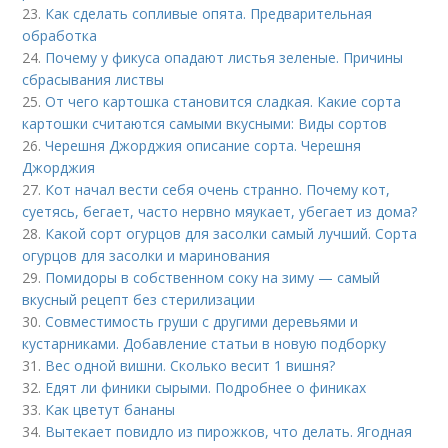
23.
Как сделать сопливые опята. Предварительная
обработка
24.
Почему у фикуса опадают листья зеленые. Причины
сбрасывания листвы
25.
От чего картошка становится сладкая. Какие сорта
картошки считаются самыми вкусными: Виды сортов
26.
Черешня Джорджия описание сорта. Черешня
Джорджия
27.
Кот начал вести себя очень странно. Почему кот,
суетясь, бегает, часто нервно мяукает, убегает из дома?
28.
Какой сорт огурцов для засолки самый лучший. Сорта
огурцов для засолки и маринования
29.
Помидоры в собственном соку на зиму — самый
вкусный рецепт без стерилизации
30.
Совместимость груши с другими деревьями и
кустарниками. Добавление статьи в новую подборку
31.
Вес одной вишни. Сколько весит 1 вишня?
32.
Едят ли финики сырыми. Подробнее о финиках
33.
Как цветут бананы
34.
Вытекает повидло из пирожков, что делать. Ягодная