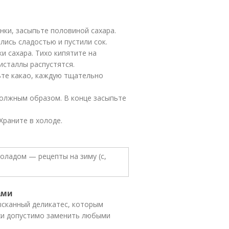
нки, засыпьте половиной сахара.
ись сладостью и пустили сок.
и сахара. Тихо кипятите на
исталлы распустятся.
ьте какао, каждую тщательно
должным образом. В конце засыпьте
Храните в холоде.
ами
ысканный деликатес, которым
ехи допустимо заменить любыми