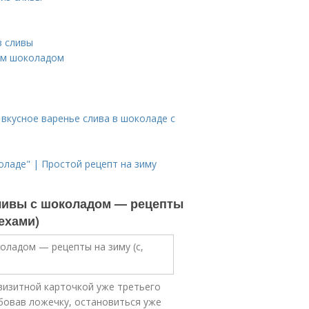
з сливы
им шоколадом
вкусное варенье слива в шоколаде с
оладе" | Простой рецепт на зиму
сливы с шоколадом — рецепты
рехами)
 визитной карточкой уже третьего
бовав ложечку, остановиться уже