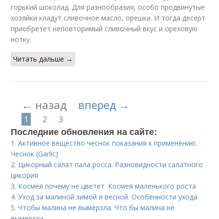
горький шоколад. Для разнообразия, особо продвинутые
хозяйки кладут сливочное масло, орешки. И тогда десерт
приобретет неповторимый сливочный вкус и ореховую
нотку.
Читать дальше →
← назад
вперед →
1
2
3
Последние обновления на сайте:
1.
Активное вещество чеснок показания к применению.
Чеснок (Garlic)
2.
Цикорный салат пала росса. Разновидности салатного
цикория
3.
Космея почему не цветет. Космея маленького роста
4.
Уход за малиной зимой и весной. Особенности ухода
5.
Чтобы малина не вымерзла. Что бы малина не
вымерзла