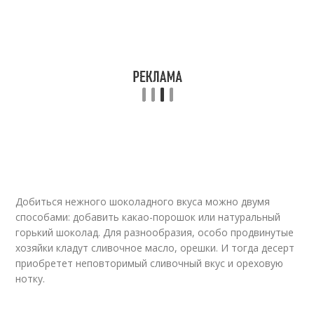
Варение из черешни
Варения из черешни
Сливово-шоколадное
Варение с шоколадом
варение
Варение с маслом
Варение с какао
Добиться нежного шоколадного вкуса можно двумя
способами: добавить какао-порошок или натуральный
горький шоколад. Для разнообразия, особо продвинутые
хозяйки кладут сливочное масло, орешки. И тогда десерт
Варение с орехами
Шоколадное повидло
приобретет неповторимый сливочный вкус и ореховую
нотку.