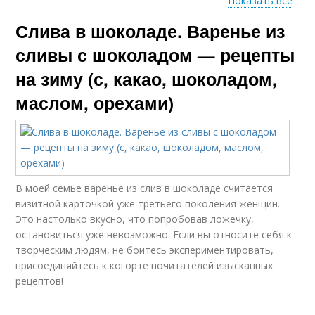
Показать все
Слива в шоколаде. Варенье из
Сливовое варение
Варение в шоколаде
сливы с шоколадом — рецепты
на зиму (с, какао, шоколадом,
маслом, орехами)
Вишневое варение
Варение из вишни
Варение с целыми
Варение со
В моей семье варенье из слив в шоколаде считается
ягодами
сливочным маслом
визитной карточкой уже третьего поколения женщин.
Это настолько вкусно, что попробовав ложечку,
остановиться уже невозможно. Если вы относите себя к
творческим людям, не боитесь экспериментировать,
Варения на зиму
Варение из абрикосов
присоединяйтесь к когорте почитателей изысканных
рецептов!