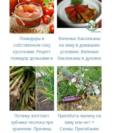
Помидоры в
Вяленые баклажаны
собственном соку
на зиму в домашних
кусочками. Рецепт
условиях. Вяленые
помидор дольками в
баклажаны в духовке
собственном соку
– рецепт пошагового
приготовления на
зиму с фото в
домашних условиях
Почему желтеют
Пригибать малину на
зубчики чеснока при
зиму или нет +
хранении. Причины
Схемы. Пригибание