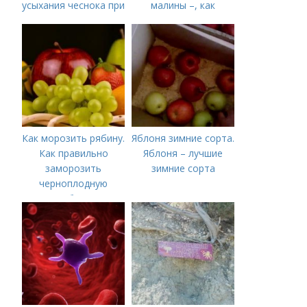
усыхания чеснока при
малины –, как
хранении
правильно сделать и
когда
Как морозить рябину.
Яблоня зимние сорта.
Как правильно
Яблоня – лучшие
заморозить
зимние сорта
черноплодную
рябину