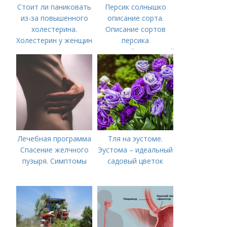
Стоит ли паниковать
Персик солнышко
из-за повышенного
описание сорта.
холестерина.
Описание сортов
Холестерин у женщин
персика
(советский,солнечный,
новость степи,
пушистый ранний)
Лечебная программа
Тля на эустоме.
Спасение желчного
Эустома – идеальный
пузыря. Симптомы
садовый цветок