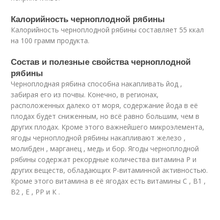
Калорийность черноплодной рябины
Калорийность черноплодной рябины составляет 55 ккал
на 100 грамм продукта.
Состав и полезные свойства черноплодной
рябины
Черноплодная рябина способна накапливать йод ,
забирая его из почвы. Конечно, в регионах,
расположенных далеко от моря, содержание йода в её
плодах будет сниженным, но всё равно большим, чем в
других плодах. Кроме этого важнейшего микроэлемента,
ягоды черноплодной рябины накапливают железо ,
молибден , марганец , медь и бор. Ягоды черноплодной
рябины содержат рекордные количества витамина Р и
других веществ, обладающих Р-витаминной активностью.
Кроме этого витамина в её ягодах есть витамины С , В1 ,
В2 , Е , РР и К .