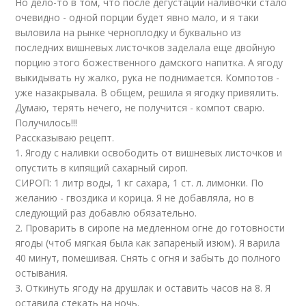
Но дело-то в том, что после дегустации наливочки стало
очевидно - одной порции будет явно мало, и я таки
выловила на рынке черноплодку и буквально из
последних вишневых листочков заделала еще двойную
порцию этого божественного дамского напитка. А ягоду
выкидывать ну жалко, рука не поднимается. Компотов -
уже назакрывала. В общем, решила я ягодку привялить.
Думаю, терять нечего, не получится - компот сварю.
Получилось!!!
Рассказываю рецепт.
1. Ягоду с наливки освободить от вишневых листочков и
опустить в кипящий сахарный сироп.
СИРОП: 1 литр воды, 1 кг сахара, 1 ст. л. лимонки. По
желанию - гвоздика и корица. Я не добавляла, но в
следующий раз добавлю обязательно.
2. Проварить в сиропе на медленном огне до готовности
ягоды (чтоб мягкая была как запареный изюм). Я варила
40 минут, помешивая. Снять с огня и забыть до полного
остывания.
3. Откинуть ягоду на друшлак и оставить часов на 8. Я
оставила стекать на ночь.