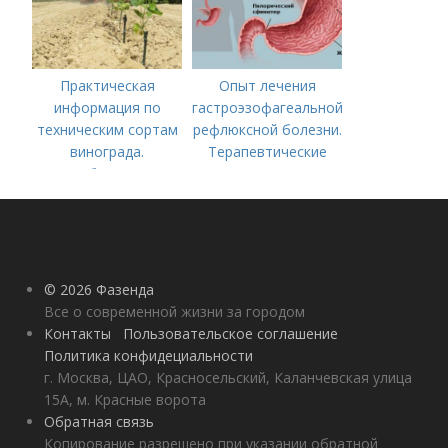
Практическая
Опыт лечения
информация по
гастроэзофагеальной
техническим сортам
рефлюксной болезни.
винограда.
Терапевтические
Особенности
аспекты
технических сортов
гастроэзофагеальной
винограда
рефлюксной болезни
© 2026 Фазенда
Все о современной жизни за городом
Контакты
Пользовательское соглашение
Политика конфидециальности
г. Москва, ЦАО, Красносельский, Каланчевская улица
15А, м. Красные ворота
Обратная связь
Копирование разрешено при указании обратной