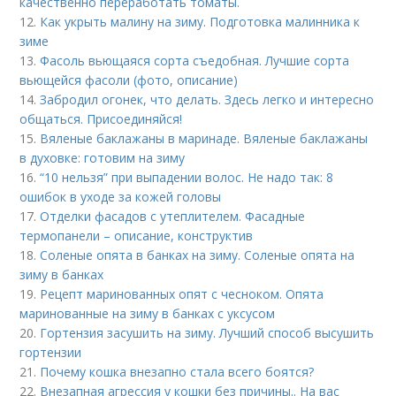
качественно переработать томаты.
12.
Как укрыть малину на зиму. Подготовка малинника к
зиме
13.
Фасоль вьющаяся сорта съедобная. Лучшие сорта
вьющейся фасоли (фото, описание)
14.
Забродил огонек, что делать. Здесь легко и интересно
общаться. Присоединяйся!
15.
Вяленые баклажаны в маринаде. Вяленые баклажаны
в духовке: готовим на зиму
16.
“10 нельзя” при выпадении волос. Не надо так: 8
ошибок в уходе за кожей головы
17.
Отделки фасадов с утеплителем. Фасадные
термопанели – описание, конструктив
18.
Соленые опята в банках на зиму. Соленые опята на
зиму в банках
19.
Рецепт маринованных опят с чесноком. Опята
маринованные на зиму в банках с уксусом
20.
Гортензия засушить на зиму. Лучший способ высушить
гортензии
21.
Почему кошка внезапно стала всего боятся?
22.
Внезапная агрессия у кошки без причины.. На вас