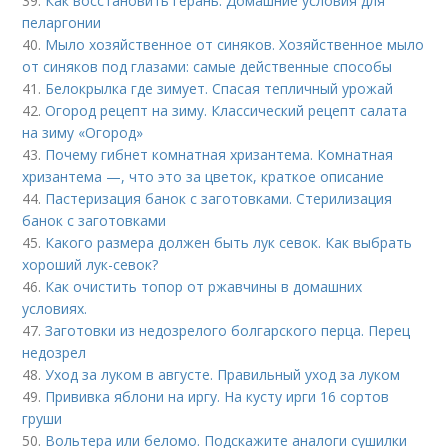
39.
Как восстановить герань. Домашние условия для
пеларгонии
40.
Мыло хозяйственное от синяков. Хозяйственное мыло
от синяков под глазами: самые действенные способы
41.
Белокрылка где зимует. Спасая тепличный урожай
42.
Огород рецепт на зиму. Классический рецепт салата
на зиму «Огород»
43.
Почему гибнет комнатная хризантема. Комнатная
хризантема —, что это за цветок, краткое описание
44.
Пастеризация банок с заготовками. Стерилизация
банок с заготовками
45.
Какого размера должен быть лук севок. Как выбрать
хороший лук-севок?
46.
Как очистить топор от ржавчины в домашних
условиях.
47.
Заготовки из недозрелого болгарского перца. Перец
недозрел
48.
Уход за луком в августе. Правильный уход за луком
49.
Прививка яблони на иргу. На кусту ирги 16 сортов
груши
50.
Вольтера или беломо. Подскажите аналоги сушилки