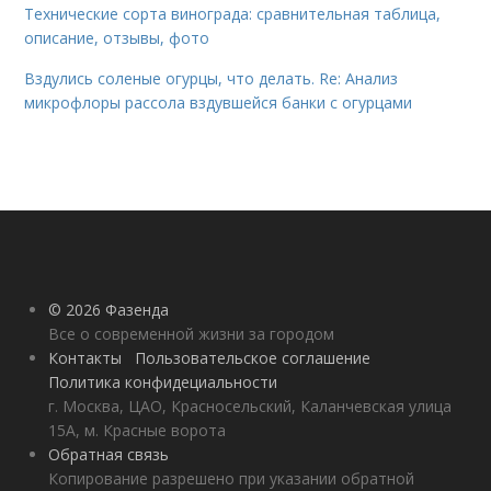
Технические сорта винограда: сравнительная таблица,
описание, отзывы, фото
Вздулись соленые огурцы, что делать. Re: Анализ
микрофлоры рассола вздувшейся банки с огурцами
© 2026 Фазенда
Все о современной жизни за городом
Контакты
Пользовательское соглашение
Политика конфидециальности
г. Москва, ЦАО, Красносельский, Каланчевская улица
15А, м. Красные ворота
Обратная связь
Копирование разрешено при указании обратной