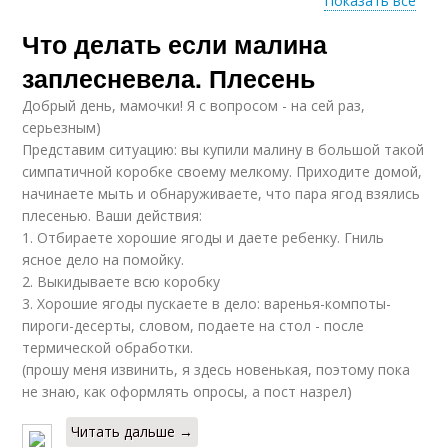
Показать все
Что делать если малина
Плесень на яблочном
Благородная плесень
пюре
заплесневела. Плесень
Добрый день, мамочки! Я с вопросом - на сей раз,
серьезным)
Представим ситуацию: вы купили малину в большой такой
Опасная плесень
симпатичной коробке своему мелкому. Приходите домой,
начинаете мыть и обнаруживаете, что пара ягод взялись
плесенью. Ваши действия:
1. Отбираете хорошие ягоды и даете ребенку. Гниль
ясное дело на помойку.
2. Выкидываете всю коробку
3. Хорошие ягоды пускаете в дело: варенья-компоты-
пироги-десерты, словом, подаете на стол - после
термической обработки.
(прошу меня извинить, я здесь новенькая, поэтому пока
не знаю, как оформлять опросы, а пост назрел)
Читать дальше →