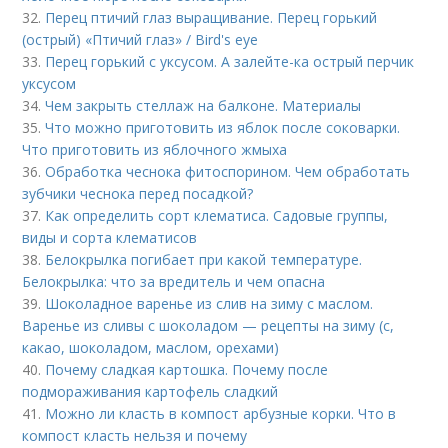
32.
Перец птичий глаз выращивание. Перец горький
(острый) «Птичий глаз» / Bird's eye
33.
Перец горький с уксусом. А залейте-ка острый перчик
уксусом
34.
Чем закрыть стеллаж на балконе. Материалы
35.
Что можно приготовить из яблок после соковарки.
Что приготовить из яблочного жмыха
36.
Обработка чеснока фитоспорином. Чем обработать
зубчики чеснока перед посадкой?
37.
Как определить сорт клематиса. Садовые группы,
виды и сорта клематисов
38.
Белокрылка погибает при какой температуре.
Белокрылка: что за вредитель и чем опасна
39.
Шоколадное варенье из слив на зиму с маслом.
Варенье из сливы с шоколадом — рецепты на зиму (с,
какао, шоколадом, маслом, орехами)
40.
Почему сладкая картошка. Почему после
подмораживания картофель сладкий
41.
Можно ли класть в компост арбузные корки. Что в
компост класть нельзя и почему