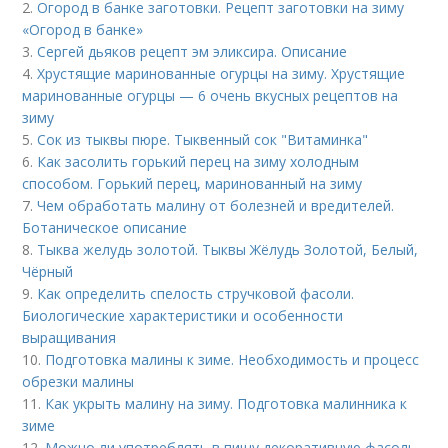
2.
Огород в банке заготовки. Рецепт заготовки на зиму
«Огород в банке»
3.
Сергей дьяков рецепт эм эликсира. Описание
4.
Хрустящие маринованные огурцы на зиму. Хрустящие
маринованные огурцы — 6 очень вкусных рецептов на
зиму
5.
Сок из тыквы пюре. Тыквенный сок "Витаминка"
6.
Как засолить горький перец на зиму холодным
способом. Горький перец, маринованный на зиму
7.
Чем обработать малину от болезней и вредителей.
Ботаническое описание
8.
Тыква желудь золотой. Тыквы Жёлудь Золотой, Белый,
Чёрный
9.
Как определить спелость стручковой фасоли.
Биологические характеристики и особенности
выращивания
10.
Подготовка малины к зиме. Необходимость и процесс
обрезки малины
11.
Как укрыть малину на зиму. Подготовка малинника к
зиме
12.
Можно ли употреблять в пищу декоративную фасоль