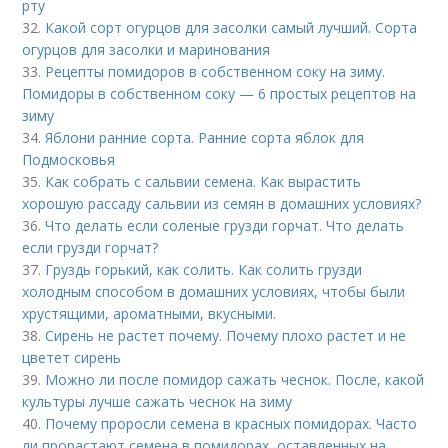
рту
32.
Какой сорт огурцов для засолки самый лучший. Сорта
огурцов для засолки и маринования
33.
Рецепты помидоров в собственном соку на зиму.
Помидоры в собственном соку — 6 простых рецептов на
зиму
34.
Яблони ранние сорта. Ранние сорта яблок для
Подмосковья
35.
Как собрать с сальвии семена. Как вырастить
хорошую рассаду сальвии из семян в домашних условиях?
36.
Что делать если соленые грузди горчат. Что делать
если грузди горчат?
37.
Груздь горький, как солить. Как солить грузди
холодным способом в домашних условиях, чтобы были
хрустящими, ароматными, вкусными.
38.
Сирень не растет почему. Почему плохо растет и не
цветет сирень
39.
Можно ли после помидор сажать чеснок. После, какой
культуры лучше сажать чеснок на зиму
40.
Почему проросли семена в красных помидорах. Часто
ли прорастают семена в помидорах, оставленных на