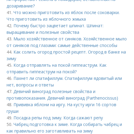
дозаривание?
41.
Что можно приготовить из яблок после соковарки.
Что приготовить из яблочного жмыха
42.
Почему быстро зацветает шпинат. Шпинат:
выращивание и полезные свойства
43.
Мыло хозяйственное от синяков. Хозяйственное мыло
от синяков под глазами: самые действенные способы
44.
Как солить огород простой рецепт. Огород в банке на
зиму
45.
Когда отправлять на покой гиппеаструм. Как
отправить гиппеаструм на покой?
46.
Пахнет ли спатифиллум. Спатифиллум ядовитый или
нет, вопросы и ответы
47.
Девичий виноград полезные свойства и
противопоказания. Девичий виноград (Parthenocissus)
48.
Прививка яблони на иргу. На кусту ирги 16 сортов
груши
49.
Посадка репы под зиму. Когда сажают репу
50.
Чабрец подготовка к зиме. Когда собирать чабрец и
как правильно его заготавливать на зиму