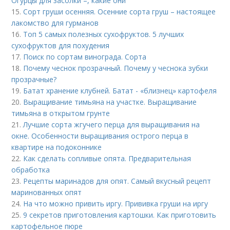
Огурцы для засолки –, какие они
15.
Сорт груши осенняя. Осенние сорта груш – настоящее
лакомство для гурманов
16.
Топ 5 самых полезных сухофруктов. 5 лучших
сухофруктов для похудения
17.
Поиск по сортам винограда. Сорта
18.
Почему чеснок прозрачный. Почему у чеснока зубки
прозрачные?
19.
Батат хранение клубней. Батат - «близнец» картофеля
20.
Выращивание тимьяна на участке. Выращивание
тимьяна в открытом грунте
21.
Лучшие сорта жгучего перца для выращивания на
окне. Особенности выращивания острого перца в
квартире на подоконнике
22.
Как сделать сопливые опята. Предварительная
обработка
23.
Рецепты маринадов для опят. Самый вкусный рецепт
маринованных опят
24.
На что можно привить иргу. Прививка груши на иргу
25.
9 секретов приготовления картошки. Как приготовить
картофельное пюре