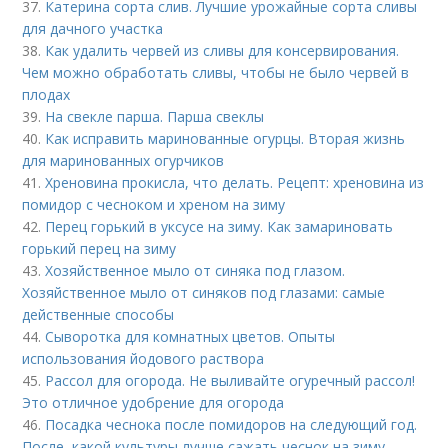
37.
Катерина сорта слив. Лучшие урожайные сорта сливы
для дачного участка
38.
Как удалить червей из сливы для консервирования.
Чем можно обработать сливы, чтобы не было червей в
плодах
39.
На свекле парша. Парша свеклы
40.
Как исправить маринованные огурцы. Вторая жизнь
для маринованных огурчиков
41.
Хреновина прокисла, что делать. Рецепт: хреновина из
помидор с чесноком и хреном на зиму
42.
Перец горький в уксусе на зиму. Как замариновать
горький перец на зиму
43.
Хозяйственное мыло от синяка под глазом.
Хозяйственное мыло от синяков под глазами: самые
действенные способы
44.
Сыворотка для комнатных цветов. Опыты
использования йодового раствора
45.
Рассол для огорода. Не выливайте огуречный рассол!
Это отличное удобрение для огорода
46.
Посадка чеснока после помидоров на следующий год.
После, какой культуры лучше сажать чеснок на зиму