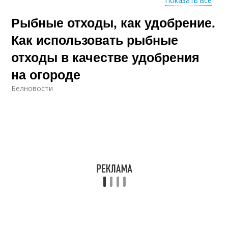
Показать все
Рыбные отходы, как удобрение.
Удобрение для
Удобрения для
картофеля
растений
Как использовать рыбные
отходы в качестве удобрения
на огороде
Удобрения для
огорода
Белновости