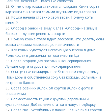
Базилик. Лечебные. Полезные свойства
28.
От чего картошка становится сладкая. Какие сорта
картошки считаются самыми вкусными: Виды сортов
29.
Кошка начала странно себя вести. Почему коты
шипят?
30.
Огород в банки на зиму. Салат «Огород» на зиму в
банках — лучшие рецепты ассорти
31.
Почему кошка стала вдруг ласковой. Что делать, если
кошка слишком ласковая, до навязчивости
32.
Как кошки чувствуют негативную энергию в доме.
Роль кошек в движении потока энергии Ци
33.
Сорта огурцов для засолки и консервирования.
Лучшие сорта огурцов для консервирования
34.
Очищенные помидоры в собственном соку на зиму.
Помидоры в собственном соку без кожицы, дольками, в
литровых банках
35.
Сорта осенних яблок. 50 сортов яблок с фото и
описаниями
36.
Совместимость груши с другими деревьями и
кустарниками. Добавление статьи в новую подборку
37.
Сорта груш устойчивых к парше. Летние виды сортов