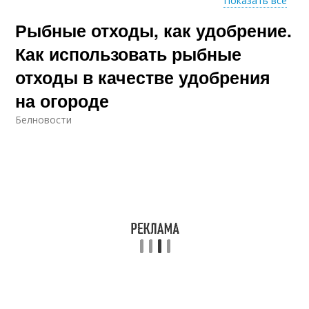
Показать все
Рыбные отходы, как удобрение.
Удобрения для
Удобрения для
растений
огорода
Как использовать рыбные
отходы в качестве удобрения
на огороде
Удобрение из рыбных
отходов
Белновости