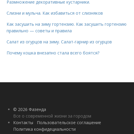
Размножение декоративные кустарники.
Слизни и мульча. Как избавиться от слизняков
Как засушить на зиму гортензию. Как засушить гортензию
правильно — советы и правила
Салат из огурцов на зиму. Салат-гарнир из огурцов
Почему кошка внезапно стала всего боятся?
© 2026 Фазенда
Все о современной жизни за городом
Контакты
Пользовательское соглашение
Политика конфидециальности